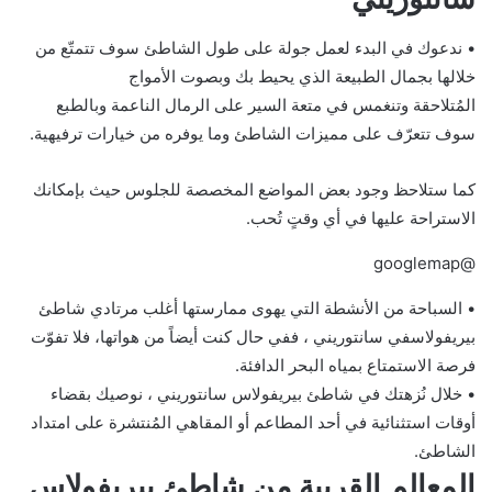
• ندعوك في البدء لعمل جولة على طول الشاطئ سوف تتمتّع من
خلالها بجمال الطبيعة الذي يحيط بك وبصوت الأمواج
المُتلاحقة وتنغمس في متعة السير على الرمال الناعمة وبالطبع
سوف تتعرّف على مميزات الشاطئ وما يوفره من خيارات ترفيهية.
كما ستلاحظ وجود بعض المواضع المخصصة للجلوس حيث بإمكانك
الاستراحة عليها في أي وقتٍ تُحب.
@googlemap
• السباحة من الأنشطة التي يهوى ممارستها أغلب مرتادي شاطئ
بيريفولاسفي سانتوريني ، ففي حال كنت أيضاً من هواتها، فلا تفوّت
فرصة الاستمتاع بمياه البحر الدافئة.
• خلال نُزهتك في شاطئ بيريفولاس سانتوريني ، نوصيك بقضاء
أوقات استثنائية في أحد المطاعم أو المقاهي المُنتشرة على امتداد
الشاطئ.
المعالم القريبة من شاطئ بيريفولاس