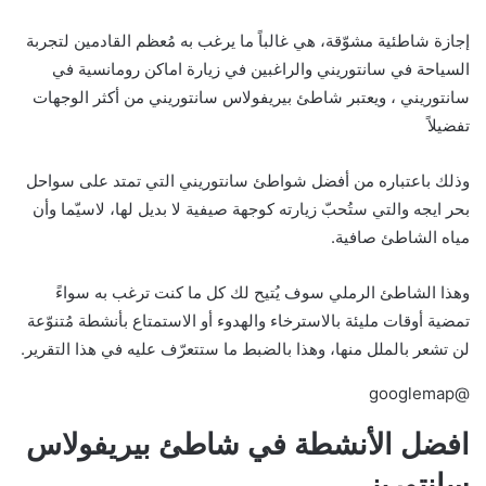
إجازة شاطئية مشوّقة، هي غالباً ما يرغب به مُعظم القادمين لتجربة
السياحة في سانتوريني والراغبين في زيارة اماكن رومانسية في
سانتوريني ، ويعتبر شاطئ بيريفولاس سانتوريني من أكثر الوجهات
تفضيلاً
وذلك باعتباره من أفضل شواطئ سانتوريني التي تمتد على سواحل
بحر ايجه والتي ستُحبّ زيارته كوجهة صيفية لا بديل لها، لاسيّما وأن
مياه الشاطئ صافية.
وهذا الشاطئ الرملي سوف يُتيح لك كل ما كنت ترغب به سواءً
تمضية أوقات مليئة بالاسترخاء والهدوء أو الاستمتاع بأنشطة مُتنوّعة
لن تشعر بالملل منها، وهذا بالضبط ما ستتعرّف عليه في هذا التقرير.
@googlemap
افضل الأنشطة في شاطئ بيريفولاس
سانتوريني