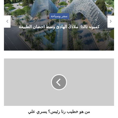
سفر وسياحة
كمبوند تالدا: ملاذكَ الهادئ وسط احضان الطبيعة
من هو خطيب رنا رئيس؟ يسري علي