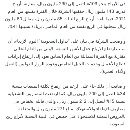
في الأرباح بنحو 109% لتصل إلى 299 مليون ريال، مقارنة بأرباح
قدرها 143 مليون ريال حققتها الشركة خلال الفترة نفسها من العام
2021، فيما بلغت أرباح الربع الثالث 85 مليون ريال، مقابل 60 مليون
ريال سجلتها في الربع نفسه من العام الماضي، بزيادة نسبتها 41%.
وأوضحت الشركة في بيان على “تداول السعودية” اليوم الأربعاء، أن
سبب ارتفاع الارباح خلال الأشهر التسعة الأولى من العام الحالي،
مقارنة مع الفترة المماثلة من العام السابق يعود إلى ارتفاع إيرادات
قطاع الأعمال وخدمات الجيل الخامس وعودة الزوار الدوليين (للعمل
ولأداء العمرة).
وأضافت أن ذلك جاء على الرغم من ارتفاع تكلفة المبيعات بنسبة
34% لتصل إلى 709 مليون ريال، كما ارتفعت المصاريف التشغيلية
بنسبة 15% لتصل إلى 212 مليون ريال، والذي قابله انخفاض في
مصاريف الإطفاء والاستهلاك بمبلغ 271 مليون ريال والمتعلقة
بالعروض المعلنة للاستحواذ على حصص في البنية التحتية لأبراج زين
السعودية.