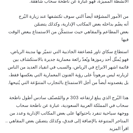
الأنشطة المميزة، فهو عبارة عن ناطحة سحاب شاهقة.
من الأمور المشوُقة أيضاً التي سوف تكتشفها عند زيارة البُرج
أنه يضُم بداخله بعض المكاتب الإدارية، وكذلك يتضمّن
بعض المطاعم والمقاهي حيث ستتمكّن من الاستمتاع ببعض الوقت
فيها
استطاع سكاي تاور مُضاعفة الجاذبية التي تتميّز بها مدينة الرياض،
فهو يُمثّل أحد رموزها ويُعدّ رائعة معمارية جديرة بالاستكشاف بين
قائمة اشهر الابراج في الرياض، والسبب في انقياد العديد من الناس
لزيارته ليس مرهوناً على رؤية الفنون المعمارية التي يعكسها فقط،
بل يقصدونه أيضاً من أجل الاستمتاع بالتجارب المتنوّعة التي يُتيحها.
هذا البُرج الذي يبلغ ارتفاعه 303 م والمُصنّف سادس أطول ناطحة
سحاب في المملكة العربية السعودية، عبارة عن ناطحة سحاب
ووجهة سياحية تنفرد باحتوائها على بعض المكاتب الإدارية وعدد من
المتاجر المتنوعة بالإضافة إلى فندق، وكذلك يتضمّن بعض المقاهي ..
اقرأ المزيد