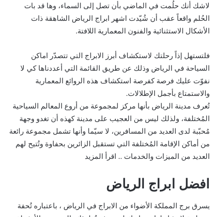
لاشك أنك حلُمت في الماضي بأن تصل إلى السماء، وها قد بات
الحُلم واقعاً عقب أن شُيّدت اشهر ابراج الرياض الشاهقة ذات
الأشكال الاستثنائية والفنون المعمارية اللافتة.
فلتستهل إذاً رحلتك لاستكشاف أبرز الابراج التي تتصدّر اماكن
السياحة في الرياض وذلك عن طريق القائمة التي أعددناها كي لا
نفوّت عليك فرصة كفرصة استكشاف هذه الروائع المعمارية
والاستمتاع بأجمل الإطلالات.
تُعرف مدينة الرياض بأنها مركز لمجموعة من أروع المعالم السياحية
المُختلفة، ولذلك ليس من العجيب على مدينة كهذه أن تغدو وجهة
مُحبّبة لدى العديد من المسافرين، لا سيّما وأنها تشمل مجموعة رائعة
من أماكن الإقامة المُختلفة التي تستقبل الزائرين بحفاوة وتُتيح لهم
العديد من الميزات والخدمات .. اقرأ المزيد
افضل ابراج الرياض
يسرق برج المملكة الأضواء من الابراج في الرياض ، باعتباره تُحفة