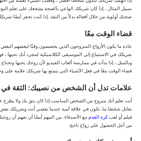
إذا ألهمك شريكك لتكون شخصًا أفضل ، وفعلت الشيء نفسه من أجلهم 
سبيل المثال ، إذا كان شريكك الواعي بالصحة يشجعك على تعلم اليوجا
صحتك أولوية من خلال أفعاله بدلاً من النقد. إذا كنت تحفز أيضًا شريك
قضاء الوقت معًا
عادة ما يكون الأزواج المتزوجون الذين يخصصون وقتًا لبعضهم البعض و
شريكك في الاستماع إلى الموسيقى الكلاسيكية لمجرد أنك تحبها ، فهذه
وبالمثل ، إذا بدأت في ممارسة ألعاب الفيديو لأن زوجك يحبها وتحتا
قضاء الوقت معًا في فعل الأشياء التي يتمتع بها شريكك علامة على و
علامات تدل أن الشخص من نصيبك: الثقة في 
أنت تعلم أنك متزوج من الشخص المناسب إذا كان يثق بك ولا يطرح عل
تقابل شخصًا ما. تكون في علاقة آمنة عندما تقضي أنت وشريكك بعض ا
فيلم أو لعب
كرة القدم
مع الأصدقاء. من المهم أيضًا أن تفهم أن زوجتك
من أجل الحصول على زواج ناجح.