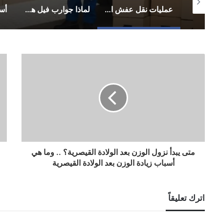
عمليات نقل عفش احترافية لتسهيل يوم التنقل
لماذا جوارب فيل هي الأكثر راحة؟ أسرار الجودة والتصنيع
أسرار الأناقة المحتشمة: دليل تنسيق الأزياء اليومية من فساتين وأطقم وعبايات
متى يبدأ نزول الوزن بعد الولادة القيصرية؟ .. وما هي
أسباب زيادة الوزن بعد الولادة القيصرية
اترك تعليقاً