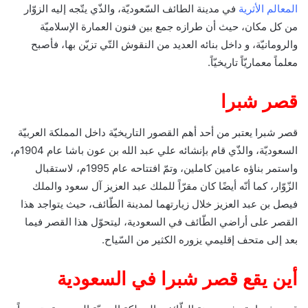
المعالم الأثرية
في مدينة الطائف السّعوديّة، والذّي يتّجه إليه الزوّار
من كل مكان، حيث أن طرازه جمع بين فنون العمارة الإسلاميّة
والرومانيّة، و داخل بنائه العديد من النقوش التّي تزيّن بها، فأصبح
معلماً معماريّاً تاريخيّاً.
قصر شبرا
قصر شبرا يعتبر من أحد أهم القصور التاريخيّة داخل المملكة العربيّة
السعوديّة، والذّي قام بإنشائه علي عبد الله بن عون باشا عام 1904م،
واستمر بناؤه عامين كاملين، وتمّ افتتاحه عام 1995م، لاستقبال
الزّوّار، كما أنّه أيضًا كان مقرّاً للملك عبد العزيز آل سعود والملك
فيصل بن عبد العزيز خلال زيارتهما لمدينة الطّائف، حيث يتواجد هذا
القصر على أراضي الطّائف في السعودية، ليتحوّل هذا القصر فيما
بعد إلى متحف إقليمي يزوره الكثير من السّياح.
أين يقع قصر شبرا في السعودية