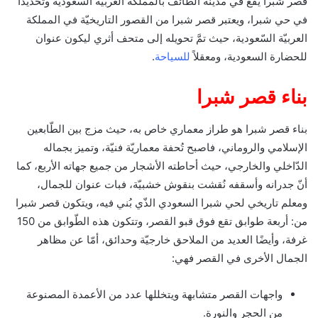
قصر شبرا يقع في مدينة الطّائف بالمملكة العربيّة السعودية وتحديداً
في حي شبرا، ويعتبر قصر شبرا من القصور التاريخيّة في المملكة
العربيّة السّعودية، حيث تمَّ تحويله إلى متحف أثري ليكون عنوان
للحضارة السعودية، ومعقلاً
للسياحة
.
بناء قصر شبرا
بناء قصر شبرا هو طراز معماري خاص به، حيث مزج بين الطّابعين
الإسلامي والروماني، فاصبح تُحفة معماريّة فنيّة، وتميز بجماله
الدّاخلي والخارجي، حيث أحاطته الأشجار من جميع جهاته الأربع، كما
أنّ جدرانه وأسقفه نُقشت بنقوش خشبيّة، فبات عنوان للجمال،
ومعلم تاريخي لحي شبرا السعودي الذّي بُني فيه، ويتكون قصر شبرا
من: أربعة طوابق تقع فوق قبو القصر، وتتكون هذه الطّوابق من 150
غرفة، وأيضًا العديد من الملاحق خارجيّة وحدائق، أمّا عن مظاهر
الجمال الأخرى في القصر فهي:
واجهات القصر متشابهة ويتخللها عدد من الأعمدة المصنوعة
من الحجر والنورة.