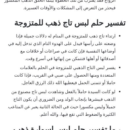
الزواج فقد يقترب من تلك الخطوة بينما الحلق الذهب المكسور
فيحذر من التعرض إلى المشكلات والأوقات العسيرة.
تفسير حلم لبس تاج ذهب للمتزوجة
ارتداء تاج ذهب للمتزوجة في المنام له دلالات جميلة فإذا
وضعته على رأسها فيدل على الهدوء التام الذي تدخل إليه في
أوضاعها النفسية فإن كانت في صراعات أو خلافات مع
أصدقائها أو أهلها فتتمكن من إنهائها في أسرع وقت.
يفسر لبس التاج الذهبي للمتزوجة في الحلم بالعلامات
المتعددة ومنها الحصول على صبي في القريب، فإذا كانت
حاملا أو تتمنى الحمل فيعطيها الله ذلك الرزق العاجل.
لو كانت السيدة حاملاً بالفعل وشاهدت لبس تاج مصنوع من
الذهب فيبشرها بإنجاب الولد ومن الضروري أن يكون التاج
جميلاً وليس مكسورا حيث في الحالة الثانية يعبر عن المتاعب
الكثيرة والضغوط التي تقع فيها، والله أعلم.
ما تفسير حلم لبس اسوارة ذهب