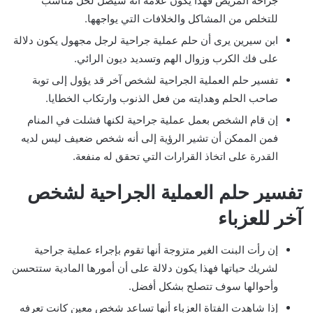
جراحة المريض فهذا يكون علامة أنه سيصل لحل مناسب
للتخلص من المشاكل والخلافات التي يواجهها.
ابن سيرين يرى أن حلم عملية جراحية لرجل مجهول يكون دلالة
على فك الكرب وزوال الهم وتسديد ديون الرائي.
تفسير حلم العملية الجراحية لشخص آخر قد يؤول إلى توبة
صاحب الحلم وهدايته من فعل الذنوب وارتكاب الخطايا.
إن قام الشخص بعمل عملية جراحية لكنها فشلت في المنام
فمن الممكن أن تشير الرؤية إلى أنه شخص ضعيف ليس لديه
القدرة على اتخاذ القرارات التي تحقق له منفعة.
تفسير حلم العملية الجراحية لشخص
آخر للعزباء
إن رأت البنت الغير متزوجة أنها تقوم بإجراء عملية جراحية
لشريك حياتها فهذا يكون دلالة على أن أمورها المادية ستتحسن
وأحوالها سوف تتصلح بشكل أفضل.
إذا شاهدت الفتاة العزباء أنها تساعد شخص معين كانت تعرفه