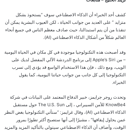
كشف أحد الخبراء أن الذكاء الاصطناعي سوف “يستحوذ بشكل
متزايد ” على العديد من جوانب الحياة ، لكن العيوب البشرية يمكن أن
تنقذنا من أن يتم استبدالنا، حيث صادف معظم الناس في جميع أنحاء
العالم شكلاً من أشكال الذكاء الاصطناعي (AI).
وقد أصبحت هذه التكنولوجيا موجودة في كل مكان في الحياة اليومية
– من Apple’s Siri إلى برنامج الدردشة الآلي المفضل لديك على
الويب، ومع ذلك ، فإن هذا الاستخدام الواسع قد يؤدي إلى تسرب
التكنولوجيا إلى كل جانب من جوانب حياتنا اليومية، كما يقول
الخبراء.
وتحدث روجر جرايمز، خبير الدفاع المعتمد على البيانات في شركة
KnowBe4 للأمن السيبراني ، إلى The U.S. Sun حول مستقبل
الذكاء الاصطناعي (AI)، وقال غرايمز: “ستأتي التكنولوجيا بغض النظر
عمن يحاول إيقافها” ، مشيرًا إلى أنها ستصبح أكثر تطورًا بمرور
الوقت، وأضاف أن الذكاء الاصطناعي سيتولى بالتأكيد المزيد والمزيد