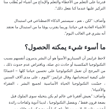
قدرتنا على التعلم من الأخطاء والتعلم والإبداع من أشياء لم يُطلب منا
التركيز عليها عندما كنا نفعل ذلك”.
وأضاف: “لكن ، نعم ، سيستمر الذكاء الاصطناعي في استبدال
الأشياء العادية في حياتنا. وربما يقترب يومًا ما من استبدال ما نعتقد
أنه بشري في الغالب اليوم”.
ما أسوء شيء يمكنه الحصول؟
لاحظ غرايمز أن السيناريو الأسوأ هو أن البشر يدمرون أنفسهم بسبب
التكنولوجيا المكتسبة أو حادث ذي صلة، وبافتراض عدم حدوث ذلك ،
من المرجح أن تعمل التكنولوجيا على تحسين حياتنا كلها – اعتمادًا
على كيفية استخدامها، وقال غرايمز: “اليوم ، على مدى آلاف السنين
، حسّنت التكنولوجيا الحياة الأساسية لجميع البشر ، الفقراء
والأغنياء”.
وأضاف: “يعيش أفقرنا في عالم لم يكن يتخيله سوى الملوك قبل
بضعة قرون فقط”، وبفضل التكنولوجيا ، لدينا أدوية ولقاحات رائدة
أنقذت مئات الملايين من الأرواح، كما أنه وضع كميات هائلة من