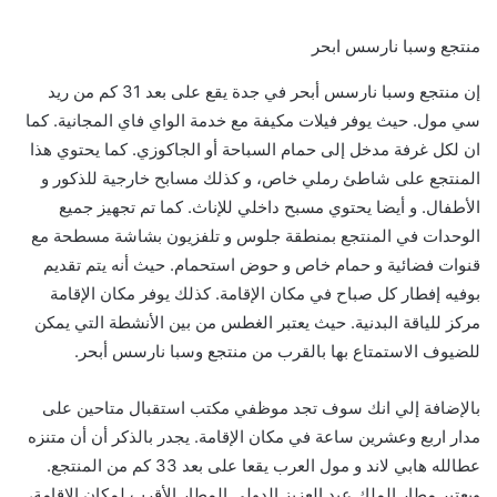
منتجع وسبا نارسس ابحر
إن منتجع وسبا نارسس أبحر في جدة يقع على بعد 31 كم من ريد
سي مول. حيث يوفر فيلات مكيفة مع خدمة الواي فاي المجانية. كما
ان لكل غرفة مدخل إلى حمام السباحة أو الجاكوزي. كما يحتوي هذا
المنتجع على شاطئ رملي خاص، و كذلك مسابح خارجية للذكور و
الأطفال. و أيضا يحتوي مسبح داخلي للإناث. كما تم تجهيز جميع
الوحدات في المنتجع بمنطقة جلوس و تلفزيون بشاشة مسطحة مع
قنوات فضائية و حمام خاص و حوض استحمام. حيث أنه يتم تقديم
بوفيه إفطار كل صباح في مكان الإقامة. كذلك يوفر مكان الإقامة
مركز للياقة البدنية. حيث يعتبر الغطس من بين الأنشطة التي يمكن
للضيوف الاستمتاع بها بالقرب من منتجع وسبا نارسس أبحر.
بالإضافة إلي انك سوف تجد موظفي مكتب استقبال متاحين على
مدار اربع وعشرين ساعة في مكان الإقامة. يجدر بالذكر أن أن متنزه
عطالله هابي لاند و مول العرب يقعا على بعد 33 كم من المنتجع.
ويعتبر مطار الملك عبد العزيز الدولي المطار الأقرب لمكان الإقامة،