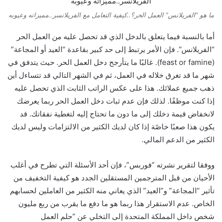
ما هو “الفريلانس” العمل الحر؟..كيفية التعامل مع الفريلانسر..مميزاته وعيوبه
أما بالنسبة فيما يتعلق بالدخل الذي قد تحصل عليه من العمل الحر
“الفريلانس”. فإن الأمر يرتبط إلى حد كبير بقاعدة “العيد أو المجاعة”
(feast or famine). غالبًا ما يتأرجح دخل العمل الحر. حيث يتدفق في
شهر ما قد تغرق خلاله في العمل، ثم في الشهر التالي قد تتساءل أين
ذهب جميع عملائك. هذا على عكس الراتب الثابت الذي تحصل عليه
إذا كنت موظفًا. لذلك فإن عدم ثبات دخل العمل الحر ربما يعرضك
لانخفاض ​قيمة ​دخلك إلى ما دون ما تحتاج إليه لتغطية نفقاتك. قد
يكون هذا صعبًا خاصًة إذا كان لديك الكثير من الالتزامات وليس لديك
الكثير من الدعم المالي.
ووفقا لتقرير نشرته “فوربس”، فإن أحد الأسئلة التي تطرح في أغلب
الأحيان من قبل المترجمين المستقلين الجدد هو كيفية التخفيف من
تأثير “المجاعة” و”العيد” الذي يعاني منه الكثير من العاملين لحسابهم
الخاص. عدم الاستقرار هذا ربما هو ما دفع ما يقرب من ربع مليون
شخص داخل المملكة المتحدة إلى التخلي عن “حلم العمل