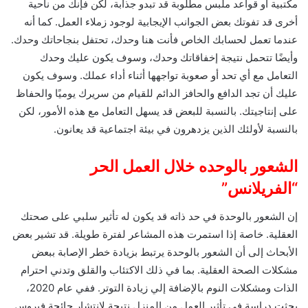
مكتبية أو قواعد ملبس مطلوبة قد تبدو جذابة، لكن فإنك من ناحية
أخرى قد تفوتك بعض الجوانب الإيجابية لوجود زملاء العمل. كما أنه
عندما تعمل لحسابك الخاص فأنت هنا وحدك، تحتفل بنجاحاتك وحدك.
وأيضًا تتحمل نتيجة إخفاقاتك وحدك، وسوف يكون عليك وحدك
التعامل مع أي تحد أو صعوبة تواجهها أثناء أداء عملك. وسوف يكون
عليك أن تجد الدافع والحافز الدائم للقيام من سريرك يوميًا والحفاظ
على إنتاجيتك. بالنسبة للبعض قد يسهل التعامل مع هذه الأمور، لكن
بالنسبة لأولئك الذين يزدهرون في بيئة اجتماعية قد يعانون.
الشعور بالوحده خلال العمل الحر
“الفريلانس”
إن الشعور بالوحدة في حد ذاته قد يكون له تأثير سلبي على صحتك
العقلية. خاصة إذا استمرت هذه المشاعر لفترة طويلة. قد تشير بعض
الأبحاث إلى أن الشعور بالوحدة يرتبط بزيادة خطر الإصابة ببعض
مشكلات الصحة العقلية. بما في ذلك الاكتئاب والقلق وتدني احترام
الذات ومشكلات النوم بالإضافة إلي زيادة التوتر. ففي عام 2020،
بحثت دراسة في تأثير العمل من المنزل نتيجة لانتشار جائحة فيروس