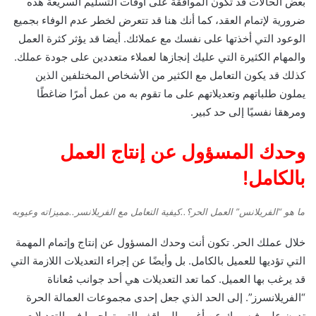
بعض الحالات قد تكون الموافقة على أوقات التسليم السريعة هذه
ضرورية لإتمام العقد، كما أنك هنا قد تتعرض لخطر عدم الوفاء بجميع
الوعود التي أخذتها على نفسك مع عملائك. أيضا قد يؤثر كثرة العمل
والمهام الكثيرة التي عليك إنجازها لعملاء متعددين على جودة عملك.
كذلك قد يكون التعامل مع الكثير من الأشخاص المختلفين الذين
يملون طلباتهم وتعديلاتهم على ما تقوم به من عمل أمرًا ضاغطًا
ومرهقا نفسيًا إلى حد كبير.
وحدك المسؤول عن إنتاج العمل
بالكامل!
ما هو “الفريلانس” العمل الحر؟..كيفية التعامل مع الفريلانسر..مميزاته وعيوبه
خلال عملك الحر. تكون أنت وحدك المسؤول عن إنتاج وإتمام المهمة
التي تؤديها للعميل بالكامل. بل وأيضًا عن إجراء التعديلات اللازمة التي
قد يرغب بها العميل. كما تعد التعديلات هي أحد جوانب مُعاناة
“الفريلانسرز”. إلى الحد الذي جعل إحدى مجموعات العمالة الحرة
تدون على فيسبوك عن أغرب المواقف التي تواجهها في التعديلات