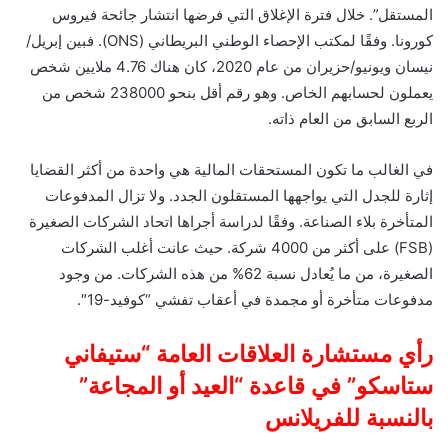
المستقل”. خلال فترة الإغلاق التي فرضها انتشار جائحة فيروس
كورونا. وفقًا لمكتب الإحصاء الوطني البريطاني (ONS). فبين إبريل/
نيسان ويونيو/حزيران من عام 2020، كان هناك 4.76 ملايين شخص
يعملون لحسابهم الخاص. وهو رقم أقل بنحو 238000 شخص من
الربع السابق من العام ذاته.
في الغالب ما تكون المستحقات المالية هي واحدة من أكثر القضايا
إثارة للجدل التي يواجهها المستقلون الجدد. ولا تزال المدفوعات
المتأخرة بلاء الصناعة. وفقًا لدراسة أجراها اتحاد الشركات الصغيرة
(FSB) على أكثر من 4000 شركة. حيث عانت أغلب الشركات
الصغيرة، من ما يُعادل نسبة 62% من هذه الشركات. من وجود
مدفوعات متأخرة أو مجمدة في أعقاب تفشي “كوفيد-19″.
رأي مستشارة العلاقات العامة “ستيفاني
ستاسكو” في قاعدة “العيد أو المجاعة”
بالنسبة للفريلانس