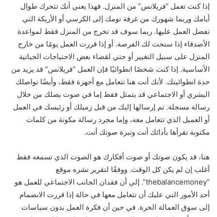
إذا كنت تعمل “فريلانس” من المنزل. فهذا يعني أنك تتحرك طوال
أيامك وربما شهورك من غرفة نومك إلى الكرسي أو الأريكة التي
تفضل العمل عليها. ربما سوف قد تخرج من المنزل فقط لمواعدة
الأصدقاء إذا سنحت لك الفرصة. أو إذا قررت العمل يومًا من خارج
المنزل على سبيل التغيير أو حتي لقضاء بعض الاحتياجات الحياتية
الأساسية. إذا كنت شخصًا انطوائيًا فإن العمل “فريلانس” قد يزيد من
حدة انطوائيتك. لأنك أنت هنا تتعامل مع أجهزة فقط، وأيضًا تواصلك
البشري أو الاجتماعي قد يتمثل فقط إما في صوت يصلك من خلال
رسالة مسجلة. تم إرسالها إليك من قبل زميلك أو رئيسك في العمل
أو العميل الذي تتعامل معه، وإما مجرد رسالة مكونة من كلمات
مكتوبة تقرأها بأدائك أنت ونبرة صوتك أنت.
هنا، قد يكون صوتك أو صوت أفكارك هو الصوت الذي تسمعه فقط
أغلب إن لم يكن كل الوقت. ووفقًا لتقرير نشره موقع
“thebalancemoney”. إلي أن فقدان الجانب الاجتماعي للعمل هو
أحد الأمور التي عليك أن تتعامل معها في حالة إذا قررت الانضمام
إلى سوق العمالة الحرة. في حين أن فكرة العمل بدون سياسات