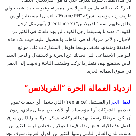
الحر؟..كيفية التعامل مع الفريلانسر..مميزاته وعيوبه، حيث شبه جولي
طومسون، مؤسسة شركة “Frame PR”، العمال المستقلين أو مَن
يطلق عليهم اسم “الفريلانس” (freelancers) بأنهم مثل “رجل
الكهف”، فعندما يستيقظ رجل الكهف لن يجد طعامًا في الكثير من
الأحيان، والأمر متروك له في الذهاب والحصول عليه. حيث تكاد هذه
الحقيقة ومثيلاتها تختفي وسط طوفان المشاركات على مواقع
التواصل الاجتماعي التي تحدثك عن الحرية والاستقلال والدخل الجيد
الذين ستتمتع بهم، فقط إذا تركت وظيفتك الثابتة واتجهت إلى العمل
في سوق العمالة الحرة.
ازدياد العمالة الحرة “الفريلانس”
العمل الحر
أو المستقل (freelance) الذي يشمل أي خدمات تقوم
بتقديمها للشركات أو المؤسسات أو الأشخاص بمقابل مادي، ودون
أن تكون موظفًا رسميًا بهذه الشركات، يشكل جزءًا متزايدًا من سوق
العمل هذه الأيام. فمع ارتفاع قيمة الدولار وانخفاض قيمة الكثير من
عملات بلدان العالم النامي ومنها الكثير من الدول العربية. سوف تجد