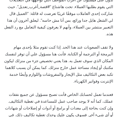
التي يقوم بطلبها العملاء. تحت هاشتاغ “#قصة_أغرب_تعديل”. حيث
شاركت إحدى العاملات موقفًا غريبًا تعرضت له قائلة: “العميل قال
لي الشغل هايل جدا ورائع، بس أنا مش حاسه”. ليعلق آخرون أن هذا
التعبير منتشر بين العملاء، وأنهم لا يعرفون كيفية التعامل مع رد الفعل
هذه.
ولا تقف الصعوبات عند هذا الحد. إذا كنت تقوم مثلا بإحدى مهام
البرمجة أو الترجمة أو الكتابة. فأنت هنا مسؤول علي أن توفر لنفسك
المكان الذي سوف تعمل به. هذا يعني تخصيص جزء من منزلك ليكون
مكتبك أو إيجاد مساحة عمل خارج منزلك. كما يمكن أن يسبب كلاهما
تكبد بعض التكاليف مثل الإيجار والمفروشات واللوازم وأيضًا خدمة
الإنترنت وفواتير الكهرباء.
فعندما تعمل لحسابك الخاص فأنت تصبح مسؤول عن جميع نفقات
عملك، كما أنه لا يوجد صاحب عمل للمساعدة في تغطية التكاليف.
وإن كنت بحاجة إلى معدات أو برامج أو أدوات أو إصلاحات أو شهادات
أو أي شيء آخر. فسوف يكون عليك وحدك تغطية تكاليف ذلك. في