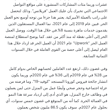
عشرات وربما مئات المشاركات المنشورة على مواقع التواصل
الاجتماعي التي تخبرك بأن عليك العمل “فريلانس”. وذلك لتحصل
على راتب بالعملة الأميركية. يعتبر هذا جزءا من توجه أوسع نحو العمل
الحر. فبين عام 2019 إلى عام 2021، نما العمال المستقلون الذين
يقدمون خدمات ماهرة بنسبة 8%.في خلال هذا الوقت. ووصل العمل
الحر إلى أعلى نقطة له منذ أكثر من عقد. كما يوضح استطلاع لمنصة
العمل الحر “Upwork” عام 2021 أن العمل الحر قد ازداد خلال هذا
العام ليصل إلى أعلى حصة من القوى العاملة في خلال السنوات
الثمانية السابقة.
وفي غضون ذلك، ارتفع عدد العاملين لحسابهم الخاص بدوام كامل
من 28% في عام 2019م إلى 36% في عام 2020م. وربما يكون
انتشار جائحة فيروس كورونا المستجد “كوفيد-19”. وما فرضته من
عزلة اجتماعية وحجر صحي وأيضًا عمل من المنزل حتى لمن يعملون
في وظائف خارج المنزل، هو الذي أدى إلى ازدياد سرعة هذا النمو
في العمالة الحرة. كما أنه من المتوقع في غضون خمس سنوات، أي
بحلول عام 2027م. سوف يكون 86.5 مليون شخص يعملون