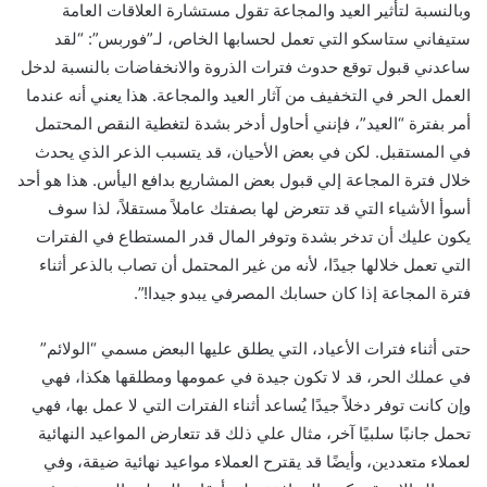
وبالنسبة لتأثير العيد والمجاعة تقول مستشارة العلاقات العامة
ستيفاني ستاسكو التي تعمل لحسابها الخاص، لـ”فوربس”: “لقد
ساعدني قبول توقع حدوث فترات الذروة والانخفاضات بالنسبة لدخل
العمل الحر في التخفيف من آثار العيد والمجاعة. هذا يعني أنه عندما
أمر بفترة “العيد”، فإنني أحاول أدخر بشدة لتغطية النقص المحتمل
في المستقبل. لكن في بعض الأحيان، قد يتسبب الذعر الذي يحدث
خلال فترة المجاعة إلي قبول بعض المشاريع بدافع اليأس. هذا هو أحد
أسوأ الأشياء التي قد تتعرض لها بصفتك عاملاً مستقلاً، لذا سوف
يكون عليك أن تدخر بشدة وتوفر المال قدر المستطاع في الفترات
التي تعمل خلالها جيدًا، لأنه من غير المحتمل أن تصاب بالذعر أثناء
فترة المجاعة إذا كان حسابك المصرفي يبدو جيدا!”.
حتى أثناء فترات الأعياد، التي يطلق عليها البعض مسمي “الولائم”
في عملك الحر، قد لا تكون جيدة في عمومها ومطلقها هكذا، فهي
وإن كانت توفر دخلاً جيدًا يُساعد أثناء الفترات التي لا عمل بها، فهي
تحمل جانبًا سلبيًا آخر، مثال علي ذلك قد تتعارض المواعيد النهائية
لعملاء متعددين، وأيضًا قد يقترح العملاء مواعيد نهائية ضيقة، وفي