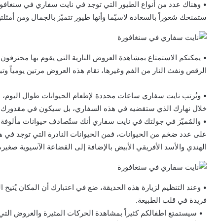
• وهناك عدد من أنواع الطيور التي توجد في نايت سفاري في سنغافورة
ستمنحك شعوراً بالسعادة لاسيّما وأنها طيور تتميّز بالجمال ومن أمثلتها
• يمكنكم الاستمتاع بمشاهدة العروض النارية التي يقوم بها محترف
الرقص ونفث النار من الفم وغيرها، تقام هذه العروض مرتين يومياً وت
• وتُرتب نايت سفاري ساعات محددة لإطعام الحيوانات طوال اليوم، ل
خلال نهارك الذي ستقضيه في هذه السفاري، بل سيكون في مقدورك أي
• والمُميّز في جولتك في نايت سفاري أنك ستُصادف حيوانات مألوفة وأ
على عدد ضخم من الحيوانات، فمن الحيوانات النادرة التي توجد في هذه
الهندي والأسد الأفريقي الأبيض بالإضافة إلى القضاعة الآسيوية صغير
• وعند التنظيم لزيارة هذه الحديقة، ضع في اعتبارك أن المكان يُتيح ا
فريدة في قلب الطبيعة.
• سيستمتع اطفالكم كثيراً بمشاهدة الحركات المثيرة والعروض التي