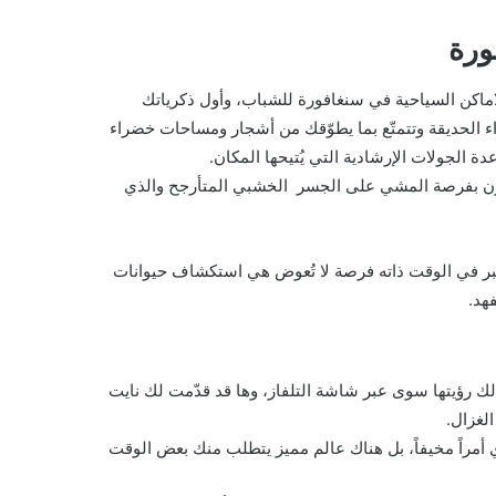
ورة
لاماكن السياحية في سنغافورة للشباب، وأول ذكرياتك
ء الحديقة وتتمتّع بما يطوّقك من أشجار ومساحات خضراء
الجولات الإرشادية التي يُتيحها المكان.
حظون بفرصة المشي على الجسر الخشبي المتأرجح والذي
تبر في الوقت ذاته فرصة لا تُعوض هي استكشاف حيوانات
هد.
لك رؤيتها سوى عبر شاشة التلفاز، وها قد قدّمت لك نايت
لغزال.
أمراً مخيفاً، بل هناك عالم مميز يتطلب منك بعض الوقت