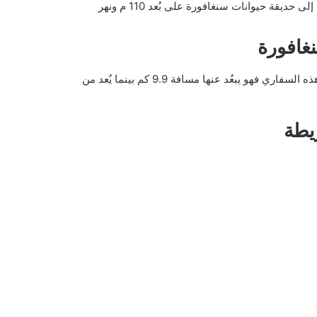
سنغافورة التي تستحق الزيارة، فإن ظلّ لديك متّسع من الوقت، توجّه إلى حديقة حيوانات سنغافورة على بُعد 110 م ونهر
غافورة
فندق أوركيد كونتري كلوب من الفنادق المُرشّحة للسكن بالقُرب من هذه السفاري فهو يبعُد عنها مسافة 9.9 كم بينما يُعد من
يطة