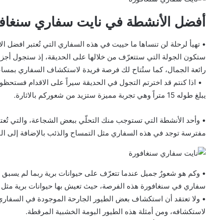
أفضل الأنشطة في نايت سفاري سنغاف
• تهيأ لرحلة لن تنساها ما حييت في هذه السفاري التي تُعتبر افضل ا
ستكون الجولة التي ستتعرّف من خلالها على الحديقة، إذ ستجول أجزا
رائعة الجمال، كما ستُتاح لك فرصة فريدة لاستكشاف السفاري بمساعدة 
• اذا كنتم قد اخترتم التجول في الحديقة سيراً على الاقدام فست
يبلغ طوله 15 متراً وهي تجربة مميزة ستزيد من شعوركم بالاثارة.
• وأحد الأنشطة التي تستوجب منك التحلّي ببعض الشجاعة، والتي تُع
مفترسة توجد في هذه السفاري مثل التمساح والذئب بالإضافة إلى الف
• وكم هو شعورٌ جميل عندما تتعرّف على حيوانات برية ربما لم يسبق 
سفاري في سنغافورة هذه الفرصة، حيث تعيش بها حيوانات برية مثل ا
• ولا تعتقد أن استكشاف بعض الطيور الجارحة الموجودة في السفاري 
لاستكشافه، ومن أمثلة هذه الطيور البومة الخشبية المرقطة.