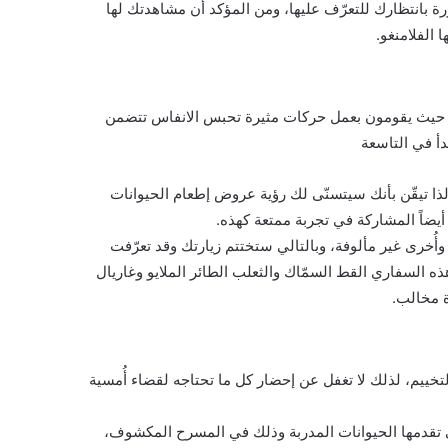
 بانتظارك للتعرّف عليها، ومن المؤكد أن مشاهدتك لها
 الفلامنغو.
ون حيث يقومون بعمل حركات مثيرة تحبس الانفاس تتضمن
بدأ في التاسعة
ذا تيقّن بأنك سيتسنّى لك رؤية عروض إطعام الحيوانات
ضاً المشاركة في تجربة ممتعة كهذه.
ُخرى غير مألوفة، وبالتالي ستختتم زيارتك وقد تعرّفت
 السفاري القط السمّاك والثعلب الطائر الملايو وغاريال
ة مخالب.
لتخييم، لذلك لا تغفل عن إحضار كل ما تحتاجه لقضاء أُمسية
 تقدمها الحيوانات المدربة وذلك في المسرح المكشوف،