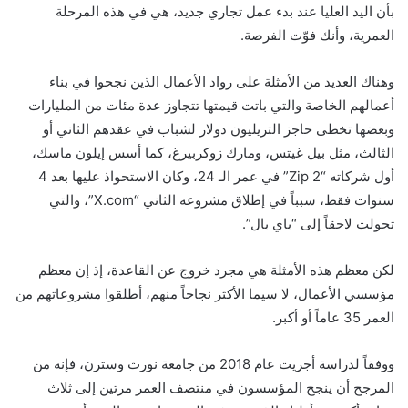
بأن اليد العليا عند بدء عمل تجاري جديد، هي في هذه المرحلة
العمرية، وأنك فوّت الفرصة.
وهناك العديد من الأمثلة على رواد الأعمال الذين نجحوا في بناء
أعمالهم الخاصة والتي باتت قيمتها تتجاوز عدة مئات من المليارات
وبعضها تخطى حاجز التريليون دولار لشباب في عقدهم الثاني أو
الثالث، مثل بيل غيتس، ومارك زوكربيرغ، كما أسس إيلون ماسك،
أول شركاته “Zip 2” في عمر الـ 24، وكان الاستحواذ عليها بعد 4
سنوات فقط، سبباً في إطلاق مشروعه الثاني “X.com”، والتي
تحولت لاحقاً إلى “باي بال”.
لكن معظم هذه الأمثلة هي مجرد خروج عن القاعدة، إذ إن معظم
مؤسسي الأعمال، لا سيما الأكثر نجاحاً منهم، أطلقوا مشروعاتهم من
العمر 35 عاماً أو أكبر.
ووفقاً لدراسة أجريت عام 2018 من جامعة نورث وسترن، فإنه من
المرجح أن ينجح المؤسسون في منتصف العمر مرتين إلى ثلاث