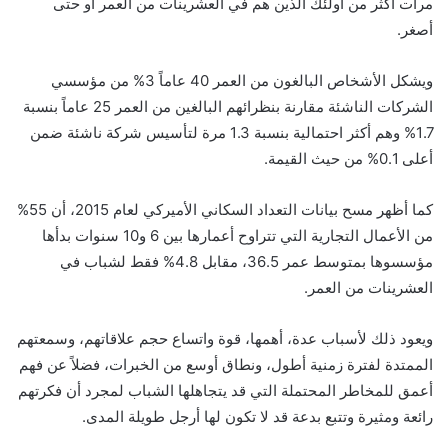
مرات أكثر من أولئك الذين هم في العشرينات من العمر أو حتى
أصغر.
ويشكل الأشخاص البالغون من العمر 40 عاماً 3% من مؤسسي
الشركات الناشئة مقارنة بنظرائهم البالغين من العمر 25 عاماً بنسبة
1.7% وهم أكثر احتمالية بنسبة 1.3 مرة لتأسيس شركة ناشئة ضمن
أعلى 0.1% من حيث القيمة.
كما أظهر مسح بيانات التعداد السكاني الأميركي لعام 2015، أن 55%
من الأعمال التجارية التي تتراوح أعمارها بين 6 و10 سنوات بدأها
مؤسسوها بمتوسط عمر 36.5، مقابل 4.8% فقط لشباب في
العشرينات من العمر.
ويعود ذلك لأسباب عدة، أهمها، قوة واتساع حجم علاقاتهم، وسمعتهم
الممتدة لفترة زمنية أطول، ونطاق أوسع من الخبرات، فضلاً عن فهم
أعمق للمخاطر المحتملة التي قد يتجاهلها الشباب لمجرد أن فكرتهم
رائعة ومثيرة وتتبع بدعة قد لا تكون لها أرجل طويلة المدى.