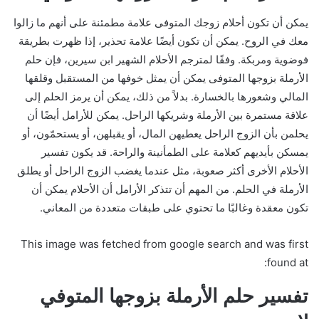
يمكن أن تكون أحلام زوجك المتوفى علامة مطمئنة على أنهم ما زالوا
معك في الروح. يمكن أن تكون أيضًا علامة تحذير، إذا ظهرت بطريقة
فوضوية ومربكة. وفقًا لمترجم الأحلام الشهير ابن سيرين، فإن حلم
الأرملة بزوجها المتوفى يمكن أن يمثل خوفها من المستقبل وقلقها
المالي وشعورها بالخسارة. بدلاً من ذلك، يمكن أن يرمز الحلم إلى
علاقة مستمرة بين الأرملة وشريكها الراحل. يمكن للأرامل أيضًا أن
يحلمن بأن الزوج الراحل يعطيهن المال، أو يقبلهن، أو يستحمّون، أو
يمسكن بأيديهم كعلامة على الطمأنينة والراحة. قد يكون تفسير
الأحلام الأخرى أكثر صعوبة، مثل عندما يغضب الزوج الراحل أو يطلق
الأرملة في الحلم. من المهم أن تتذكر الأرامل أن الأحلام يمكن أن
تكون معقدة وغالبًا ما تحتوي على طبقات متعددة من المعاني.
This image was fetched from google search and was first
found at:
تفسير حلم الأرملة بزوجها المتوفي