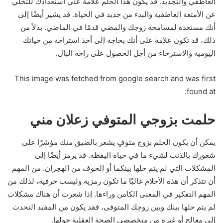
العاطفي والتجديد. قد يكون هذا الحلم علامة على استعدادك للتخلي
عن الأمتعة العاطفية والبدء من جديد في الحياة. قد يشير أيضًا إلى
أنك مستعدة لمسامحة زوجك والمضي قدمًا في الماضي. بدلاً من
ذلك، قد تكون علامة على أنك بحاجة إلى أخذ استراحة من حياتك
اليومية والاسترخاء من أجل الحصول على راحة البال.
This image was fetched from google search and was first
found at:
حلمت بزوجي المتوفي زعلان مني
يمكن أن يكون الحلم بزوج متوفٍ يشعر بالضيق منك مؤشرًا على
شعورك بالذنب لشيء ما في حياة اليقظة. قد يرمز أيضًا إلى
المشكلات التي لم يتم حلها بينكما أو الخوف من الهجران. من المهم
أن تتذكر أن هذه الأحلام غالبًا ما تكون رمزية وليست حرفية، لذلك من
المهم التفكير في المعنى الكامن وراءها. إذا شعرت أن هناك مشكلات
لم يتم حلها بينك وبين زوجك المتوفى، فقد يكون من المفيد التحدث
إلى معالج أو غيره من متخصصي الصحة العقلية حولها.