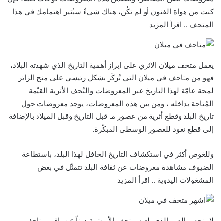
كنت من هواة الفنون أو لم تكُن، هناك شيءٌ سيُثير اهتمامك في هذا
المتحف .. اقرأ المزيد
يعمل متحف ميلان الاثري على إبراز أهمية التاريخ الذي شهدته البلاد،
فهو من متاحف في ميلان التي تُركّز بشكل رئيسي على منح الزائر
لمحة عامّة لهذا التاريخ عبر المعروضات والتُحف الأثرية القيّمة
المُتاحة بداخله ، ومن بين هذه المعروضات، يوجد معروضات حول
تاريخ البلد وقطع أثرية من عصور ما قبل التاريخ وقبل الميلاد بالإضافة
إلى قطع تعود للعصور الوسطى المبكّرة.
وللغوص أكثر في استكشاف التاريخ الحافل لهذا البلد، باستطاعة
الضيوف مشاهدة معروضات عن ثقافة البلد تتمثّل في بعض
المشغولات اليدوية .. اقرأ المزيد
لا ينحصر الدور الذي يلعبه متحف الأبرشية دوناً عن باقي متاحف