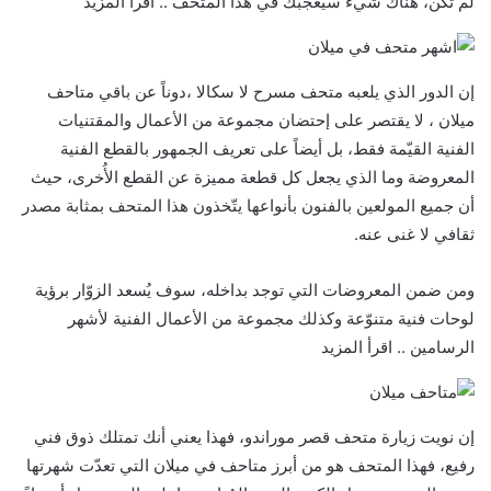
لم تكُن، هناك شيءٌ سيُعجبك في هذا المتحف .. اقرأ المزيد
إن الدور الذي يلعبه متحف مسرح لا سكالا ،دوناً عن باقي متاحف
ميلان ، لا يقتصر على إحتضان مجموعة من الأعمال والمقتنيات
الفنية القيّمة فقط، بل أيضاً على تعريف الجمهور بالقطع الفنية
المعروضة وما الذي يجعل كل قطعة مميزة عن القطع الأُخرى، حيث
أن جميع المولعين بالفنون بأنواعها يتّخذون هذا المتحف بمثابة مصدر
ثقافي لا غنى عنه.
ومن ضمن المعروضات التي توجد بداخله، سوف يُسعد الزوّار برؤية
لوحات فنية متنوّعة وكذلك مجموعة من الأعمال الفنية لأشهر
الرسامين .. اقرأ المزيد
إن نويت زيارة متحف قصر موراندو، فهذا يعني أنك تمتلك ذوق فني
رفيع، فهذا المتحف هو من أبرز متاحف في ميلان التي تعدّت شهرتها