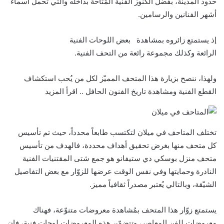
حدود المدينة، بفضل الكنوز الفنية المُتاحة بداخله والتي تحمل أسماءً
أشهر الفنانين والرسامين.
إذ يستمتع زائروه بمشاهدة بعض اللوحات الفنية
الرائعة وكذلك مجموعة رائعة من التحف الفنية.
ولهذا، ننصح بزيارة هذا المتحف المميّز لكل من يُحب استكشاف
القطع الفنية ومشاهدة تاريخ الفنون الحافل .. اقرأ المزيد
تختلف المتاحف في ميلان لتكتسب طابعاً محدداً، حيث تم تأسيس
كل متحف منها بغرض تحقيق أهداف محددة، فالهدف من تأسيس
متحف منزل بوسكي دي ستيفانو هو جمع شتى المقتنيات الفنية
النادرة وحمايتها وفي نفس الوقت عرضها للزوّار مع بعض التفاصيل
الشيّقة، وبالتالي يُعتبر مصدراً ثقافياً مميز.
يستمتع زوّار هذا المتحف بمُشاهدة معروضات متنوّعة، فهناك
معروضات للفن المعاصر، وتتضمّن هذه المعروضات لوحات فنية، فإن