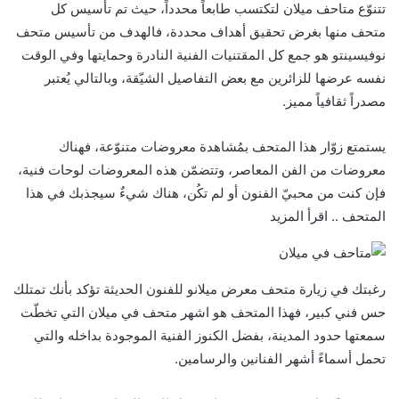
تتنوّع متاحف ميلان لتكتسب طابعاً محدداً، حيث تم تأسيس كل
متحف منها بغرض تحقيق أهداف محددة، فالهدف من تأسيس متحف
نوفيسينتو هو جمع كل المقتنيات الفنية النادرة وحمايتها وفي الوقت
نفسه عرضها للزائرين مع بعض التفاصيل الشيّقة، وبالتالي يُعتبر
مصدراً ثقافياً مميز.
يستمتع زوّار هذا المتحف بمُشاهدة معروضات متنوّعة، فهناك
معروضات من الفن المعاصر، وتتضمّن هذه المعروضات لوحات فنية،
فإن كنت من محبيّ الفنون أو لم تكُن، هناك شيءٌ سيجذبك في هذا
المتحف .. اقرأ المزيد
رغبتك في زيارة متحف معرض ميلانو للفنون الحديثة تؤكد بأنك تمتلك
حس فني كبير، فهذا المتحف هو اشهر متحف في ميلان التي تخطّت
سمعتها حدود المدينة، بفضل الكنوز الفنية الموجودة بداخله والتي
تحمل أسماءً أشهر الفنانين والرسامين.