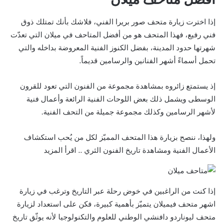
إذا اخترت زيارة متحف صور بريرا الفني، فلاشك بأنك تمتلك ذوق
فني رفيع، فهذا المتحف هو من أفضل المتاحف في ميلان التي تعدّت
شهرتها حدود المدينة، بفضل الكنوز الفنية المعروضة بداخله والتي
تحمل أسماءً أشهر الفنانين والرسامين قديماً.
إذ يستمتع زائروه بمشاهدة مجموعة من الفنون التي تعود للقرون
الوسطى ويشمل ذلك بعض اللوحات الفنية الرائعة وأعمال فنية
لأشهر الرسامين وكذلك مجموعة جميلة من التحف الفنية.
ولهذا، ننصح بزيارة هذا المتحف المميّز لكل من يُحب استكشاف
الأعمال الفنية ومشاهدة تاريخ الفنون الثري .. اقرأ المزيد
إذا كنت من الراغبين في خوض رحلة عبر التاريخ وترغب في زيارة
اشهر متحف فيميلان يتميّز بأهمية كبيرة، فكن على استعداد لزيارة
متحف ليوناردو دافنشي الوطني للعلوم والتكنولوجيا لأنه يوثّق تاريخ