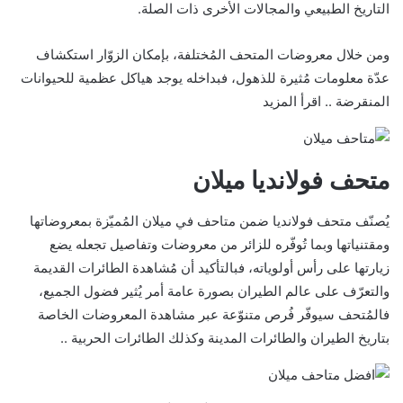
التاريخ الطبيعي والمجالات الأُخرى ذات الصلة.
ومن خلال معروضات المتحف المُختلفة، بإمكان الزوّار استكشاف
عدّة معلومات مُثيرة للذهول، فبداخله يوجد هياكل عظمية للحيوانات
المنقرضة .. اقرأ المزيد
متحف فولانديا ميلان
يُصنّف متحف فولانديا ضمن متاحف في ميلان المُميّزة بمعروضاتها
ومقتنياتها وبما تُوفّره للزائر من معروضات وتفاصيل تجعله يضع
زيارتها على رأس أولوياته، فبالتأكيد أن مُشاهدة الطائرات القديمة
والتعرّف على عالم الطيران بصورة عامة أمر يُثير فضول الجميع،
فالمُتحف سيوفّر فُرص متنوّعة عبر مشاهدة المعروضات الخاصة
بتاريخ الطيران والطائرات المدينة وكذلك الطائرات الحربية ..