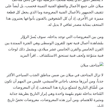
ميلان على جمع الأعمال والقطع الفنية الثمينة فحسب، بل أيضاً على
تثقيف الجمهور بالأعمال الفنية المعروضة وما الذي يجعل كل قطعة
مميزة عن الأُخرى، إذ أن كل الشغوفين بالفنون بأنواعها يعتبرون هذا
المتحف بمثابة مصدر ثقافي لا بديل له.
ومن بين المعروضات التي توجد بداخله، سوف يُسرّ الزوّار
بمُشاهدة أعمال فنية تعود للقرون الوسطى وهي الفترة الممتدة بين
القرن الخامس والقرن الخامس عشر ميلادي، ويشمل ذلك لوحات
فنية متنوّعة وتُحف فنية تستحق الاستكشاف .. اقرأ المزيد
لا تزال المتاحف في ميلان من ضمن مناطق الجذب السياحي الأكثر
جذباً، ومن أبرزها متحف باجاتي فالسيشي، فليس من المهم أن تكون
من عُشّاق التاريخ لتتمتّع بزيارة هذا المتحف، إذ أن المعروضات
المُتاحة بداخله تقوم بمُهمة واحدة وهي إبراز التاريخ بطريقة جذابة
ومثيرة للاهتمام، ومن أبرز هذه المعروضات، معروضات تخصّ تاريخ
البلد.