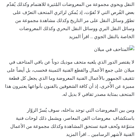
النقل ويحوي مجموعة من المعروضات المُثيرة للاهتمام وكذلك يُقدّم
بعض الفُرص التي لا تُفوّت، إذ يُمكن لزائري المتحف التعرّف على
تطوّر وسائل النقل على مر التاريخ وكذلك مشاهدة مجموعة من
وسائل النقل البري ووسائل النقل البحري وكذلك المعروضات
الخاصة بالنقل الجوي .. اقرأ المزيد
لا يقتصر الدور الذي يلعبه متحف موديك دوناً عن باقي المتاحف في
ميلان على جمع الأعمال والقطع الفنية الثمينة فحسب، بل أيضاً على
تثقيف الجمهور بالأعمال الفنية المعروضة وما الذي يجعل كل قطعة
مميزة عن الأُخرى، إذ أن كافة الشغوفين بالفنون بأنواعها يعتبرون هذا
المتحف بمثابة مصدر ثقافي لا بديل له.
ومن بين المعروضات التي توجد بداخله، سوف يُسرّ الزوّار
باستكشاف معروضات الفن المعاصر، ويشمل ذلك لوحات فنية
متنوّعة وتُحف فنية تستحق المشاهدة وكذلك مجموعة من الأعمال
الفنية لأشهر الرسامين .. اقرأ المزيد