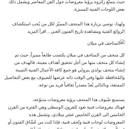
حيث يتمتّع زائروه برؤية معروضات حول الفن المعاصر ويشمل ذلك
بعض اللوحات الفنية المميزة.
ولهذا، نوصي بزيارة هذا المتحف المميّز لكل من يُحب استكشاف
الروائع الفنية ومشاهدة تاريخ الفنون الغني .. اقرأ المزيد
كل متحف من المتاحف في ميلان يكتسب طابعاً مميزاً، حيث تم
إنشاء كل متحف منها من أجل تحقيق أهداف معينة، فالهدف من
إنشاء متحف بولدي بيزولي هو جمع كافة الأعمال الفنية الثمينة
والمُحافظة عليها وفي الوقت ذاته عرضها للضيوف مع بعض التفاصيل
الممتعة، وبالتالي يُعدّ مصدراً ثقافياً فريد من نوعه.
يستمتع ضُيوف هذا المتحف برؤية معروضات متنوّعة،
فهناك معروضات فنية تعود للقرون الوسطى وهي الفترة من القرن
الخامس الى القرن الخامس عشر ميلادي، وتشمل هذه
المعروضات لوحات فنية وتُحف فنية، فإذا كنت من عُشّاق الفنون أو