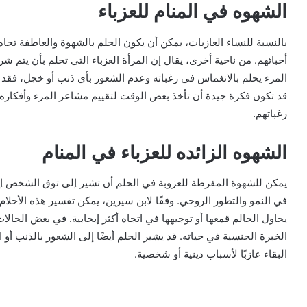
الشهوه في المنام للعزباء
بالنسبة للنساء العازبات، يمكن أن يكون الحلم بالشهوة والعاطفة ت
أحبائهم. من ناحية أخرى، يقال إن المرأة العزباء التي تحلم بأن يتم شر
المرء يحلم بالانغماس في رغباته وعدم الشعور بأي ذنب أو خجل، فقد
قد تكون فكرة جيدة أن تأخذ بعض الوقت لتقييم مشاعر المرء وأفكاره خ
رغباتهم.
الشهوه الزائده للعزباء في المنام
يمكن للشهوة المفرطة للعزوبة في الحلم أن تشير إلى توق الشخص إلى 
في النمو والتطور الروحي. وفقًا لابن سيرين، يمكن تفسير هذه الأحلا
يحاول الحالم قمعها أو توجيهها في اتجاه أكثر إيجابية. في بعض الحالات
الخبرة الجنسية في حياته. قد يشير الحلم أيضًا إلى الشعور بالذنب أو
البقاء عازبًا لأسباب دينية أو شخصية.