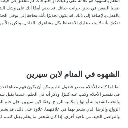
الحلم بالشهوة هو علامة على رغبات أو احتياجات لم تتحقق في حياتك
ضبط النفس في بعض جوانب حياتك. قد يعني أيضًا أنك على وشك الشرو
بالفعل. بالإضافة إلى ذلك، قد يكون تحذيرًا بأنك بحاجة إلى توخي الحذ
تذكيرًا بأنه لا يجب عليك الاحتفاظ بكل مشاعرك بالداخل، ولكن بدلاً م
الشهوه في المنام لابن سيرين
لطالما كانت الأحلام مصدر فضول لنا، ويمكن أن يكون فهم معناها تحديًا 
في تفسير الأحلام وكتب عنه كثيرًا. وذكر أنه في الحلم، عندما يقبل شخ
والحب الشديد له أو لها وإمكانية الزواج. وفقًا لابن سيرين، فإن حلم 
الزواج والرضا الذي يشعر بهما في علاقتهما. علاوة على ذلك، قد يشير
والتواصل الجيد. من ناحية أخرى، إذا كان شخص ما يحلم بقتل كلب، فيم