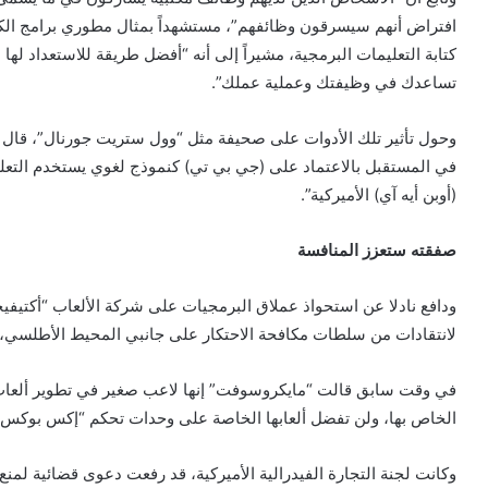
افتراض أنهم سيسرقون وظائفهم”، مستشهداً بمثال مطوري برامج الكمب
كتابة التعليمات البرمجية، مشيراً إلى أنه “أفضل طريقة للاستعداد لها
تساعدك في وظيفتك وعملية عملك”.
وحول تأثير تلك الأدوات على صحيفة مثل “وول ستريت جورنال”، قال ناد
في المستقبل بالاعتماد على (جي بي تي) كنموذج لغوي يستخدم التعل
(أوبن أيه آي) الأميركية”.
صفقته ستعزز المنافسة
لانتقادات من سلطات مكافحة الاحتكار على جانبي المحيط الأطلسي، قا
في وقت سابق قالت “مايكروسوفت” إنها لاعب صغير في تطوير ألعاب ال
الخاص بها، ولن تفضل ألعابها الخاصة على وحدات تحكم “إكس بوكس” 
وكانت لجنة التجارة الفيدرالية الأميركية، قد رفعت دعوى قضائية لمنع ا