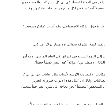
 يفكر في الذكاء الاصطناعي أي كل الشركات والمستخدمين
، مضيفاً أنه “سيكون لكل منتج من منتجات مايكروسوفت
ي الإثارة حول الذكاء الاصطناعي، وقد أجرت “مايكروسوفت”
ة بحوالى 29 مليار دولار أميركي.
د إلى النمو السريع في قدراتها في العام الماضي، وهو أمر
لذكاء الاصطناعي”، مؤكداً “هذا ليس تقدماً خطياً”.
مكانات الاقتصادية الأوسع لأدوات مثل “تشات جي بي تي”،
البات. وقال إن “مثل هذه الأدوات ضرورية لتعزيز
خل المنخفض” مضيفاً “نحن بحاجة إلى شيء يغير حقاً منحنى
عمل المعرفي يجب أن يتبنوا الأدوات الجديدة، بدلاً من