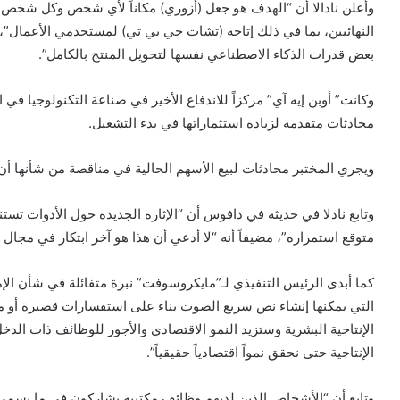
وأعلن نادالا أن “الهدف هو جعل (أزوري) مكاناً لأي شخص وكل شخص
النهائيين، بما في ذلك إتاحة (تشات جي بي تي) لمستخدمي الأعمال”
بعض قدرات الذكاء الاصطناعي نفسها لتحويل المنتج بالكامل”.
وكانت” أوبن إيه آي” مركزاً للاندفاع الأخير في صناعة التكنولوجيا ف
محادثات متقدمة لزيادة استثماراتها في بدء التشغيل.
ويجري المختبر محادثات لبيع الأسهم الحالية في مناقصة من شأنها أن تقدر قيمة الشرك
وتابع نادلا في حديثه في دافوس أن “الإثارة الجديدة حول الأدوات تستن
متوقع استمراره”، مضيفاً أنه “لا أدعي أن هذا هو آخر ابتكار في مجال ا
كما أبدى الرئيس التنفيذي لـ”مايكروسوفت” نبرة متفائلة في شأن الإ
التي يمكنها إنشاء نص سريع الصوت بناء على استفسارات قصيرة أو مط
الإنتاجية البشرية وستزيد النمو الاقتصادي والأجور للوظائف ذات الد
الإنتاجية حتى نحقق نمواً اقتصادياً حقيقياً”.
وتابع أن “الأشخاص الذين لديهم وظائف مكتبية يشاركون في ما يسمى ال