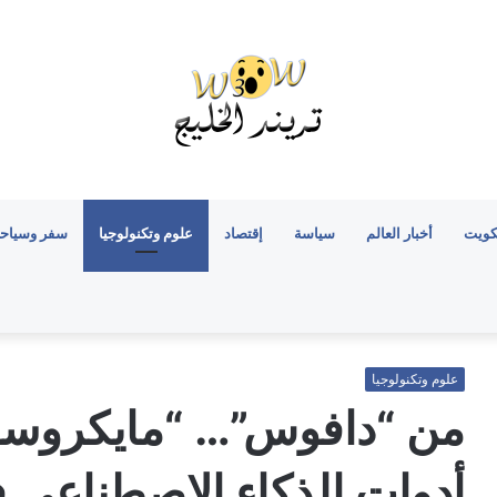
كويت
أخبار العالم
سياسة
إقتصاد
علوم وتكنولوجيا
سفر وسياح
علوم وتكنولوجيا
من “دافوس”… “مايكروسو
أدوات الذكاء الاصطناعي ف