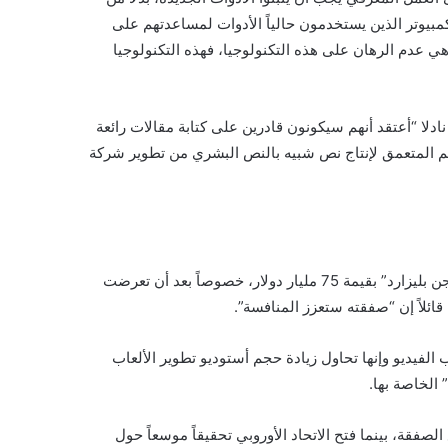
يوتر الذين يستخدمون حالياً الأدوات لمساعدتهم على
 هي عدم الرهان على هذه التكنولوجيا، فهذه التكنولوجيا
لا “أعتقد أنهم سيكونون قادرين على كتابة مقالات رائعة
م المتعمق لإنتاج نص شبيه بالنص البشري من تطوير شركة
ودافع نادلا عن استحواذ عملاق البرمجيات على شركة الألعاب “أكتيفيجن بليزارد” بقيمة 75 مليار دولار، خصوصاً بعد أن تعرضت
ئلاً إن “صفقته ستعزز المنافسة”.
فيديو وإنها تحاول زيادة حجم أستوديو تطوير الألعاب
الخاصة بها.
لصفقة، بينما فتح الاتحاد الأوروبي تحقيقاً موسعاً حول