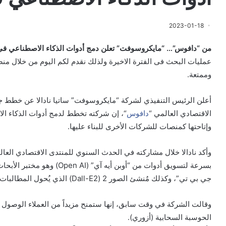
2023-01-18
من “دافوس”… “مايكروسوفت” تعلن دمج أدوات الذكاء الاصطناعي في 
عمليات البحث فى الفترة الاخيرة ولذلك نقدم لكم اليوم من خلال من
وممتعة.
أعلن الرئيس التنفيذي لشركة “مايكروسوفت” ساتيا نادالا عن خطط جد
الاقتصادي العالمي “
دافوس
“، إن شركته تخطط لدمج أدوات الذكاء ا
وإتاحتها كمنصات للشركات الأخرى للبناء عليها.
وأكد نادالا خلال مشاركته في الحدث السنوي للمنتدى الاقتصادي ال
بسرعة لتسويق أدوات من “أوبن 
جي بي تي”، وكذلك مُنشئ الصور 2 (Dall-E2) الذي يُحول المطالبات اللغوية إلى صور جديدة.
وقالت الشركة في وقت سابق، إنها ستمنح مزيداً من العملاء الوصول إ
الحوسبة السحابية (أزوري).