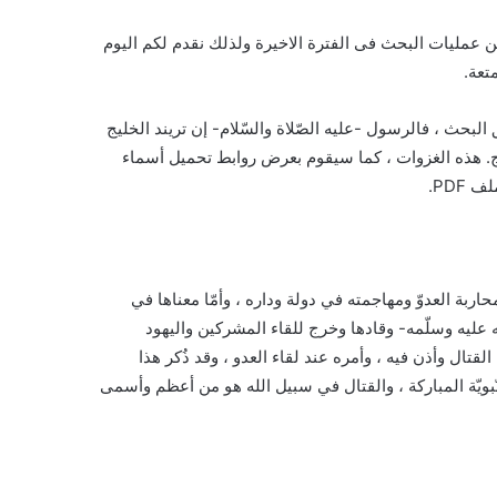
 عمليات البحث فى الفترة الاخيرة ولذلك نقدم لكم اليوم
تعة.
بحث ، فالرسول -عليه الصّلاة والسّلام- إن تريند الخليج
ليج. هذه الغزوات ، كما سيقوم بعرض روابط تحميل أسماء
PDF.
ربة العدوّ ومهاجمته في دولة وداره ، وأمّا معناها في
 عليه وسلّمه- وقادها وخرج للقاء المشركين واليهود
قتال وأذن فيه ، وأمره عند لقاء العدو ، وقد ذُكر هذا
لنّبويّة المباركة ، والقتال في سبيل الله هو من أعظم وأسمى