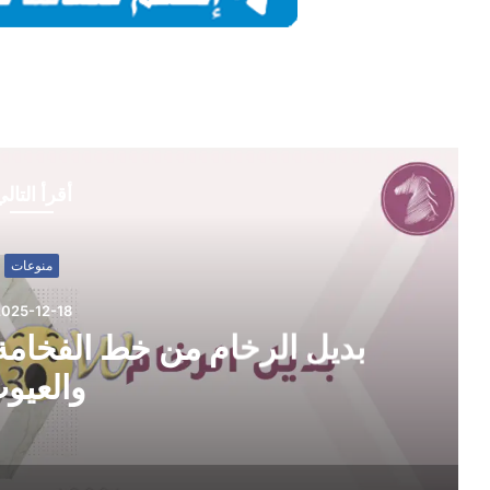
أقرأ التال
منوعات
025-12-18
بديل الرخام من خط الفخامة:
والعيو