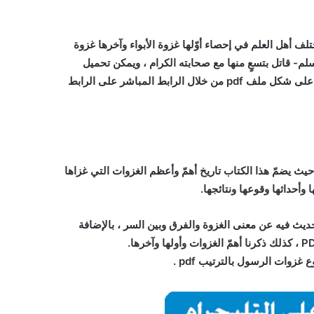
لف أهل العلم في إحصاء أوّلها غزوة الأبواء وآخرها غزوة
سلم- قاتل بتسعٍ منها مع صحابته الكرام ، ويمكن تحميل
غزوات الرسول -صلّى الله عليه وسلّم- بالترتيب حسب تاريخ وقوعها على شكل ملف pdf من خلال الرابط المباشر على الرابط
 الرابط “من هنا” حيث يضمّ هذا الكتاب تاريخ أهمّ وأعظم الغزوات التي غزاها
وأحداثها وقوعها ونتائجها.
يث فيه عن معنى الغزوة والفرق وبين السر ، بالإضافة
وع
غزوات الرسول بالترتيب pdf
.