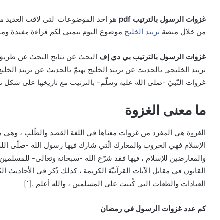
غزوات الرسول بالترتيب pdf
هو احد الموضوعات التى لاقت العديد من
من خلال منصة
تريند الخليج
موضوع اليوم نتمنى لكم قراءة مفيدة ومم
غزوات الرسول بالترتيب
بي دي إف
البحث عن نتائج البحث عن طريق ال
تريند الخليجي بالحديث عن تريند الخليج يهتمّ بالحديث عن تريند الخ
غزوات النّبيّ -صلى الله عليه وسلّم- بالترتيب مع تاريخها على شكل ملف 
ما معنى الغزوة
الغزوة هي المفرد من غزوات معناها في اللغة القصد والطّلب ، وهي محا
الإسلام فهي الحروب والمعارك الّتي شارك فيها رسول الله -صلّى الله
والمعارضين للإسلام ، فيها فقد شرّع الله -سبحانه وتعالى- للمسلمين ال
القانون في مقابل الآيات القرآنيّة الكريمة ، كذلك ذُكر في الأحاديث ا
العبادات والطعات التي كُتبت على المسلمين ، والله أعلم .[1]
كم عدد غزوات الرسول في رمضان