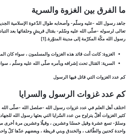
ما الفرق بين الغزوة والسرية
جاهد رسول الله -عليه وسلّم- وأصحابه طوال الدّعوة الإسلامية الجديدة
تعالى لرسوله -صلّى الله عليه وسّلم- بقتال قريشٍ وحلفائها بعد الت
رسول الله مكّة المكرّمة إلى مدينة المنوّرة.[1]
الغزوة:
كانت أنت قائد هذه الغزوات والمسلمون ، سواء كان الم
السرية:
القتال تحت إشرافه وبأمره صلّى الله عليه وسلّم ، سواء
كم عدد الغزوات التي قاتل فيها الرسول
كم عدد غزوات الرسول والسرايا
اختلف أهل العلم في عدد غزوات رسول الله -صلصل الله -صلّى الله علي
كثير الغزوات أقلّ يتراوح من عدد السّرايا التي بعثها رسول الله للجهاد
وسلمّ- تسع عشرة وقيل خمسًا وعشرين ، وقيلًا وعشرين مرة أخرى من ال
واحدة كحنين والطّائف ، والخندق وبني قريظة ، وبعضهم عدّها كلّ واحدة ع