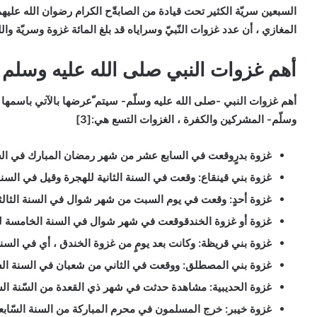
السبعين سريّة الكثير تحت قيادة من الصابةّح الكرام رضوان الله علي
المغازي ، أن عدد غزوات النّبيّ وسراياه قد بلغ المائة غزوة وسريّة والله 
أهم غزوات النبي صلى الله عليه وسلم
أهم غزوات النبي -صلى الله عليه وسلّم- سيتم ّعرضها بالآتي باسمها وتا
وسلّم- المشركين والكفرة ، الغزوات التسع هي:[3]
غزوة بدرٍ
وقعت في السابع عشر من شهر رمضان المبارك في السنة
غزوة بني قينقاع:
وقعت في السنة الثانية للهجرة وقيل في السنة 
غزوة أحدٍ
: وقعت في يوم السبت من شهر شوال في السنة الثالثة 
غزوة أو غزوة الخندق
وقعت في شهر شوال في السنة الخامسة لل
غزوة بني قريظة
: وكانت بعد يومٍ من غزوة الخندق ، أي في السن
غزوة بني المصطلق
: ووقعت في الثاني من شعبان في السنة الس
غزوة الحديبية
: مشاهدة حدثت في شهر ذي القعدة من السّنة الس
غزوة خيبر
: خرج المسلمون في محرم المباركة من السنة السّابعة