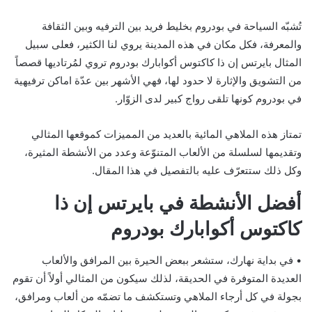
تُشبّه السياحة في بودروم بخليط فريد بين الترفيه وبين الثقافة
والمعرفة، فكل مكان في هذه المدينة يروي لنا الكثير، فعلى سبيل
المثال بايرتس إن ذا كاكتوس أكوابارك بودروم تروي لمُرتاديها قصصاً
من التشويق والإثارة لا حدود لها، فهي الأشهر بين عدّة اماكن ترفيهية
في بودروم كونها تلقى رواج كبير لدى الزوّار.
تمتاز هذه الملاهي المائية بالعديد من المميزات كموقعها المثالي
وتقديمها لسلسلة من الألعاب المتنوّعة وعدد من الأنشطة المثيرة،
وكل ذلك ستتعرّف عليه بالتفصيل في هذا المقال.
أفضل الأنشطة في بايرتس إن ذا
كاكتوس أكوابارك بودروم
• في بداية نهارك، ستشعر ببعض الحيرة بين المرافق والألعاب
العديدة المتوفرة في الحديقة، لذلك سيكون من المثالي أولاً أن تقوم
بجولة في كل أرجاء الملاهي وتستكشف ما تضمّه من ألعاب ومرافق،