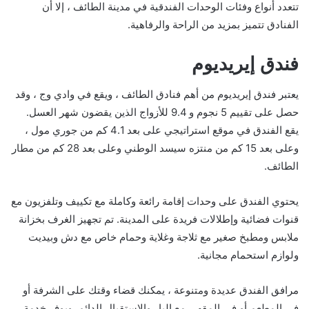
تتعدد أنواع وفئات الوحدات الفندقية في مدينة الطائف ، إلا أن
الفنادق تتميز بمزيد من الراحة والرفاهية.
فندق إيريديوم
يعتبر فندق إيريديوم من أهم فنادق الطائف ، ويقع في وادي وج ، وقد
حصل على تقييم 5 نجوم و 9.4 للأزواج الذين يقضون شهر العسل.
يقع الفندق في موقع استراتيجي على بعد 4.1 كم من جوري مول ،
وعلى بعد 15 كم من منتزه سيسد الوطني وعلى بعد 28 كم من مطار
الطائف.
يحتوي الفندق على وحدات إقامة رائعة وكاملة مع تكييف وتلفزيون مع
قنوات فضائية وإطلالات فريدة على المدينة. تم تجهيز الغرف بخزانة
ملابس ومطبخ صغير مع ثلاجة وغلاية وحمام خاص مع دش وبيديت
ولوازم استحمام مجانية.
مرافق الفندق عديدة ومتنوعة ، يمكنك قضاء وقتك على الشرفة أو
في المطعم أو في المقهى مع البار والاستقبال الدائم. ويوفر خدمة