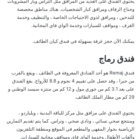
يحتوي الفندق على العديد من المرافق مثل التراس وبار المشروبات
وجناح الزفاف ومرافق كبار الشخصيات. هناك مناطق مخصصة
للتدخين ، ومرافق لذوي الاحتياجات الخاصة ، والتنظيف وخدمة
الغرف ، ومواقف للسيارات وخدمة الواي فاي المجانية.
يمكنك الآن حجز غرفة بسهولة في فندق كيان الطائف.
فندق رماج
فندق Remaj هو أحد الفنادق المعروفة في الطائف ، ويقع بالقرب
من جبرا ، وقد حصل على تقييم 4 نجوم و 8.8 للأزواج. يقع الفندق
على بعد 3.1 كم من جوري مول و 12 كم من منتزه سيسد الوطني و
29 كم من مطار الملك الطائف.
يحتوي الفندق على مرافق مثل مركز للياقة البدنية ، وبلياردو ،
ومنتجع صحي نسائي ، ونادي صحي ، وتراس. كما يتم تقديم التمارين
الرياضية بجوار المقهى والمطعم في الموقع ومنطقة التلفزيون
وألعاب الأطفال وخدمة الواي فاي ومواقف مجانية للسيارات.