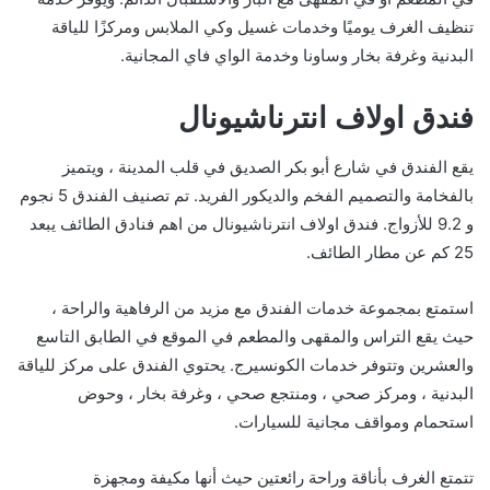
تنظيف الغرف يوميًا وخدمات غسيل وكي الملابس ومركزًا للياقة
البدنية وغرفة بخار وساونا وخدمة الواي فاي المجانية.
فندق اولاف انترناشيونال
يقع الفندق في شارع أبو بكر الصديق في قلب المدينة ، ويتميز
بالفخامة والتصميم الفخم والديكور الفريد. تم تصنيف الفندق 5 نجوم
و 9.2 للأزواج. فندق اولاف انترناشيونال من اهم فنادق الطائف يبعد
25 كم عن مطار الطائف.
استمتع بمجموعة خدمات الفندق مع مزيد من الرفاهية والراحة ،
حيث يقع التراس والمقهى والمطعم في الموقع في الطابق التاسع
والعشرين وتتوفر خدمات الكونسيرج. يحتوي الفندق على مركز للياقة
البدنية ، ومركز صحي ، ومنتجع صحي ، وغرفة بخار ، وحوض
استحمام ومواقف مجانية للسيارات.
تتمتع الغرف بأناقة وراحة رائعتين حيث أنها مكيفة ومجهزة