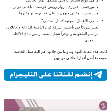
ما هي أنواع السيارات التي يمتلكها أنمار الحائلي؟
لامبورجيني ، فيراري ، رولز رويس جوست ، باجاني هوايرا ،
مرسيدس ، بوغاتي فيرون ، بنتلي فلاينج سبير وغيرها.
ما هي الأعمال المهنية لأنمار الحائلي؟
يعتبر شريكاً في تأسيس شركةِ كيان الذّهبية للدّعاية والإعلان ،
مراسم السّعودية ومؤخراً شغل منصب رئيس نادي الاتّحاد
السعودي.
كانت هذه مقالة اليوم وتناولنا من خلالها اهم التفاصيل الخاصة
بموضوع
أصل أنمار الحائلي من وين
.