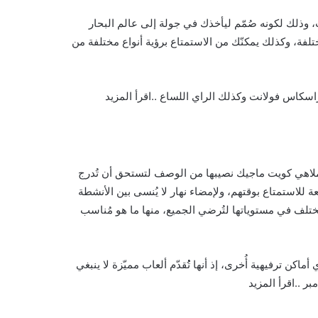
 وذلك لكونه صُمّم ليأخذك في جولة إلى عالم البحار
ة، وكذلك يمكنّك من الاستمتاع برؤية أنواع مختلفة من
اسكاس فولانت وكذلك الراي اللساع ..اقرأ المزيد
 ملاهي كويت ماجيك نصيبها من الوصف لتستحق أن تُدرج
 للاستمتاع بوقتهم، ولإمضاء نهار لا يُنسى بين الأنشطة
تختلف في مستوياتها لتُرضي الجميع، منها ما هو مُناسب
ن ترفيهية أُخرى، إذ أنها تُُقدّم ألعاب مميّزة لا ينبغي
ر ..اقرأ المزيد