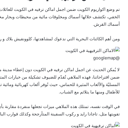
تم وضع اكواريوم الكويت ضمن اجمل اماكن ترفيه في الكويت للعائلات،
الخفي، تكتشف خلالها أسماك ومخلوقات مائية من محيطات وبحار مختلف
أسماك القرش.
ومن أهم الكائنات البحرية التي ندعوك لمشاهدتها، كلوونفيش بلاك و ر
@googlemap
لا يُمكن الحديث عن اجمل اماكن ترفيه في الكويت دون إعطاء مدينة
ضمن اقتراحاتنا، فهذه الملاهي تُقدّم للضيوف تشكيلة من خيارات المتعة
المسليّة والألعاب المثيرة للحماس، حيث تُوفر ألعاب كهربائية ومائية 
للأطفال ومنها ما يتلائم مع الشباب.
في الوقت نفسه، تمتلك هذه الملاهي ميزات تجعلها منفردة مقارنة بأي أماك
تفويتها مثل، تاجادا رايد و ركوب السفينة المتأرجحة وكذلك قوارب البامب