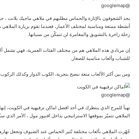
@googlemap
يجد الشغوفون بالإثارة والحماس مطلبهم في ملاهي ماجيك بلانت ، حيث 
أنشطة ممتعة ومناسبة لمختلف الأعمار، فعندما تقوم بزيارة الملاهي 
رحلة زاخرة بالتشويق والمغامرة لن تتمكّن من نسيانها.
إن مرتادي هذه الملاهي هم من مختلف الفئات العمرية، فهي تشمل ألعا
للشباب وألعاب مناسبة للصغار.
ومن بين أكثر الألعاب متعة ننصح بتجربة، الكوب الدوار وكذلك الركوب ال
@googlemap
تهيأ للمرح الذي ينتظرك في أحد افضل اماكن ترفيهية في الكويت، إنه
الملاهي تتميّز بموقعها الاستراتيجي بداخل افنيوز مول ، الأمر الذي سي
جُهّزت الملاهي بألعاب مختلفة تُثير الحماس عند الضيوف وتجعل نهارهم 