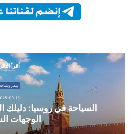
أقرأ التال
سفر وسياحة
025-03-15
السياحة في روسيا: دليلك 
الوجهات الس