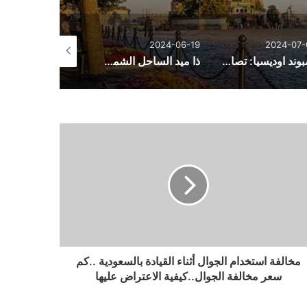
2024-05-19
2024-06-19
2024-07-
كمبوند اوديسيا: تصاميم معاصرة وحياة متكاملة
ذا ميد الساحل الشمالي: الحياة الهانئة في أحضان رأس الحكمة
سولاري الساحل 
مخالفة استخدام الجوال أثناء القيادة بالسعودية ..كم
سعر مخالفة الجوال..كيفية الاعتراض عليها