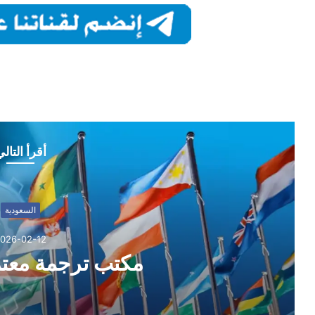
أقرأ التال
السعودية
026-02-12
مكتب ترجمة معتم