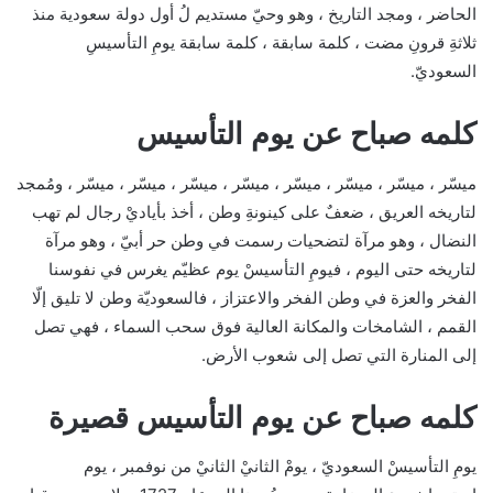
الحاضر ، ومجد التاريخ ، وهو وحيّ مستديم لُ أول دولة سعودية منذ
ثلاثةِ قرونِ مضت ، كلمة سابقة ، كلمة سابقة يومِ التأسيسِ
السعوديّ.
كلمه صباح عن يوم التأسيس
ميسّر ، ميسّر ، ميسّر ، ميسّر ، ميسّر ، ميسّر ، ميسّر ، ميسّر ، ومُمجد
لتاريخه العريق ، ضعفٌ على كينونةِ وطن ، أخذ بأياديْ رجال لم تهب
النضال ، وهو مرآة لتضحيات رسمت في وطن حر أبيّ ، وهو مرآة
لتاريخه حتى اليوم ، فيومِ التأسيسْ يوم عظيّم يغرس في نفوسنا
الفخر والعزة في وطن الفخر والاعتزاز ، فالسعوديّة وطن لا تليق إلّا
القمم ، الشامخات والمكانة العالية فوق سحب السماء ، فهي تصل
إلى المنارة التي تصل إلى شعوب الأرض.
كلمه صباح عن يوم التأسيس قصيرة
يومِ التأسيسْ السعوديّ ، يومْ الثانيْ الثانيْ من نوفمبر ، يوم