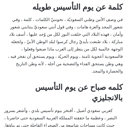
كلمة عن يوم التأسيس طويله
في وصفِ الأمن وطني السعوديّة ، تخوننيْ الكلمات ، كلمة ، وفي
شعور المجد والعزة هامات ، وفي قول أنني سعوديّ ينتابني شعور
وأمان ، فهذه البلاد التي خلقت النور لكل من وُجد عليها ، أسف بلاد
مباركة ، بلاد صُنعت بأيديْ رجال كرسوا لبلد الوطن الأبيّ ، ولجعله
الوجهة عالمية لكل من ينظر إلى العرب ماذا صنعوا وفعلوا ،
فالسعودية أعجوبة ثامنة ، ويوم الحريّة ، ويوم يستحق أن نفخر فيه ،
وهي وطن يستحق الفداء والتضحية من أجله ، لأنه وطن التاريخ
والحضارة والمجد.
كلمه صباح عن يوم التأسيس
بالانجليزي
كعربي سعودي أصيل ، أفتخر بيوم تأسيس بلدي ، وأشعر بسرور
النصر ، وعظمة ما حققته المملكة العربية السعودية حتى حاضرنا ،
حيث كانت مساحات شاسعة من الصحراء القاحلة حتى تم بناؤها.