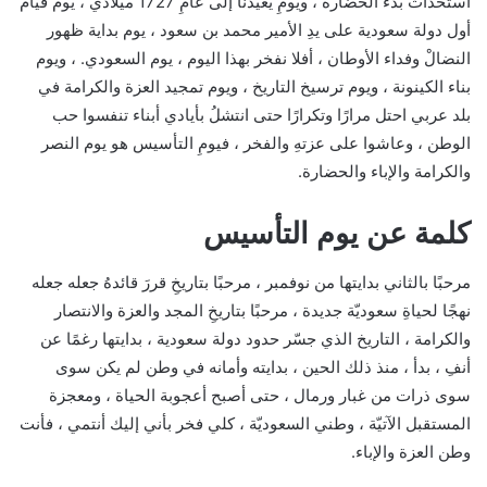
استحداث بدء الحضارة ، ويومِ يُعيدنا إلى عامِ 1727 ميلادي ، يوم قيام
أول دولة سعودية على يدِ الأمير محمد بن سعود ، يوم بداية ظهور
النضالْ وفداء الأوطان ، أفلا نفخر بهذا اليوم ، يوم السعودي. ، ويوم
بناء الكينونة ، ويوم ترسيخ التاريخ ، ويوم تمجيد العزة والكرامة في
بلد عربي احتل مرارًا وتكرارًا حتى انتشلُ بأيادي أبناء تنفسوا حب
الوطن ، وعاشوا على عزتهِ والفخر ، فيومِ التأسيس هو يوم النصر
والكرامة والإباء والحضارة.
كلمة عن يوم التأسيس
مرحبًا بالثاني بدايتها من نوفمبر ، مرحبًا بتاريخِ قررَ قائدهُ جعله جعله
نهجًا لحياةِ سعوديّة جديدة ، مرحبًا بتاريخِ المجد والعزة والانتصار
والكرامة ، التاريخ الذي جسّر حدود دولة سعودية ، بدايتها رغمًا عن
أنفِ ، بدأ ، منذ ذلك الحين ، بدايته وأمانه في وطن لم يكن سوى
سوى ذرات من غبار ورمال ، حتى أصبح أعجوبة الحياة ، ومعجزة
المستقبل الآتيّة ، وطني السعوديّة ، كلي فخر بأني إليك أنتمي ، فأنت
وطن العزة والإباء.