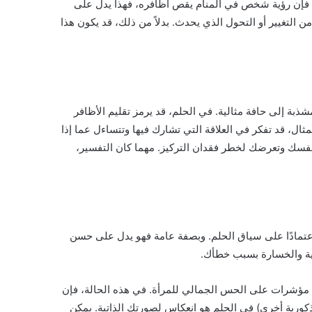
 فإن رؤية شخص في المنام يقص أظافره، فهذا يدل على
 التغيير أو التحول الذي يحدث. بدلاً من ذلك، قد يكون هذا
شذبة إلى حافة مثالية. في الحلم، قد يرمز تقليم الأظافر
ثال، قد تفكر في العلاقة التي تشارك فيها وتتساءل عما إذا
 نفسك وتعرضك لخطر فقدان التركيز. مهما كان التفسير،
تمادًا على سياق الحلم. وبصفة عامة فهو يدل على حسن
اهية والخسارة بسبب خطأك.
نها مؤشرات على الحس الجمالي للمرأة. في هذه الحالة، فإن
كورية أخرى) في الحلم هو انعكاس لصورتك الذاتية. يمكن