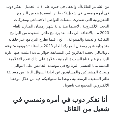
من الشاعر القائل(أنا والعقل في حيره على ذاك الجميل,,,نفكر دوب
في أمره ونمسي في شعيل)؟ ، طائر السعيدة هو من البرامج
التلفزيونية التي تصدرت منصات التواصل الاجتماعي ومحركات
البحث الإلكترونية ، لاسيما منذ بداية شهر رمضان المبارك للعام
2023 م ، بالاضافة الى ذلك بعد برنامج طائر السعيدة من البرامج
الثقافية والدينية والمتنوعة … الخ ، فيما يطرح البرنامج عبر حلقاته
منذ بداية شهر رمضان المبارك للعام 2023 م اسئلة تشويقية متنوعة
، وبالتالي يحصد الفائزين في المسابقة جوائز مادية اعلنت عنها ادارة
البرنامج عبر قناة السعيدة اليمنية ، علاوة على ذلك تقدم الاعلامية
اليمنية مايا العبسي البرنامج في موسمه الخامس على التوالي ،
ويبحث المشتركين والمشاهدين عن اجابة السؤال الـ 16 من مسابقة
طائر السعيدة الرمضانية ، وهذا ما سنوافيكم فيه من خلال موقعنا
الإلكتروني المجمع نت تابعونا .
أنا نفكر دوب في أمره ونمسي في
شعيل من القائل