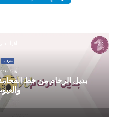
أقرأ التال
منوعات
2025-12-18
بديل الرخام من خط الفخامة:
والعيو