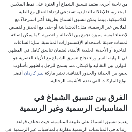
من ناحية أخرى، يعتمد تنسيق الشماغ أو الغترة على نمط الملابس
المختارة، فالإطلالة التقليدية تستدعي ارتداء العقال مع الطية
الكلاسيكية، بينما يمكن تنسيق الشماغ بطريقة أكثر استرخاءً مع
الملابس غير الرسمية، مثل: الدشداشة أو حتى مع الجينز والقميص
لإضفاء لمسة مميزة تجمع بين الأصالة والعصرية. كما يمكن إضافة
لمسات حديثة باستخدام الإكسسوارات المناسبة، مثل: الساعات
الفاخرة أو الأحذية الجلدية الأنيقة، لضمان تناسق كامل في المظهر.
في النهاية، السر وراء نجاح تنسيق الشماغ مع الأزياء العصرية هو
التوازن بين التقاليد والابتكار، مما يسمح للرجل بالظهور بأسلوب
يجمع بين الحداثة والجذور الثقافية. تعتبر ماركة
بيير كاردان
أفضل
انواع الماركات التي تقدم الأشمغة الرجالية.
الفرق بين تنسيق الشماغ في
المناسبات الرسمية وغير الرسمية
يعتمد تنسيق الشماغ على طبيعة المناسبة، حيث تختلف قواعد
ارتدائه في المناسبات الرسمية مقارنة بالمناسبات غير الرسمية. في