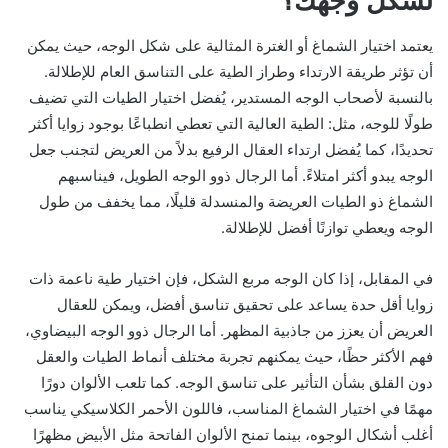
لشكل وجهك؟
يعتمد اختيار الشماغ أو الغترة المثالية على شكل الوجه، حيث يمكن
أن تؤثر طريقة الارتداء وطراز الطية على التناسق العام للإطلالة.
بالنسبة لأصحاب الوجه المستدير، يُفضل اختيار الطيات التي تضيف
طولًا للوجه، مثل: الطية العالية التي تعطي انطباعًا بوجود زوايا أكثر
تحديدًا، كما يُفضل ارتداء العقال الرفيع بدلاً من العريض لتجنب جعل
الوجه يبدو أكثر امتلاءً. أما الرجال ذوو الوجه الطويل، فيناسبهم
الشماغ ذو الطيات العريضة والمنسدلة قليلًا، مما يخفف من طول
الوجه ويعطي توازنًا أفضل للإطلالة.
في المقابل، إذا كان الوجه مربع الشكل، فإن اختيار طية ناعمة ذات
زوايا أقل حدة يساعد على تحقيق تناسق أفضل، ويمكن للعقال
العريض أن يعزز من جاذبية المظهر. أما الرجال ذوو الوجه البيضاوي،
فهم الأكثر حظًا، حيث يمكنهم تجربة مختلف أنماط الطيات والعقل
دون القلق بشأن التأثير على تناسق الوجه. كما تلعب الألوان دورًا
مهمًا في اختيار الشماغ المناسب، فاللون الأحمر الكلاسيكي يناسب
أغلب أشكال الوجوه، بينما تمنح الألوان الفاتحة مثل الأبيض مظهرًا