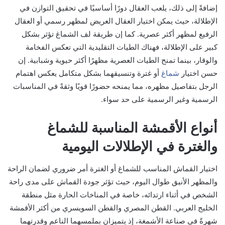
إضافةً إلى ذلك، يلعب العقال دورًا أساسيًا في تحقيق التوازن في
الإطلالة، حيث يمكن اختيار العقال العريض لمظهر رسمي أو العقال
الرفيع لمظهر أكثر عصرية. كما إن طريقة لف الشماغ تؤثر بشكل
كبير على الإطلالة، فهناك الطيات التقليدية التي تعكس الفخامة
والوقار، بينما تمنح الطيات العصرية مظهرًا أكثر حيوية وشبابية. إن
حسن اختيار
شماغ
أو غترة وتنسيقهما بشكل متكامل يعكس اهتمام
الرجل بتفاصيل مظهره، مما يمنحه حضورًا قويًا وثقةً في المناسبات
الرسمية وغير الرسمية على حد سواء.
أنواع الأقمشة المناسبة للشماغ
والغترة في الإطلالات اليومية
اختيار القماش المناسب للشماغ أو الغترة أمر ضروري لضمان الراحة
والمظهر الأنيق طوال اليوم، حيث تؤثر جودة القماش على مدى راحة
الشخص في أثناء ارتدائه، خاصة في المناخات الحارة مثل منطقة
الخليج العربي. القطن المصري والقطن السويسري من أكثر الأقمشة
شهرةً في صناعة الأشمغة، إذ يتميزان بملمسهما الناعم وقدرتهما