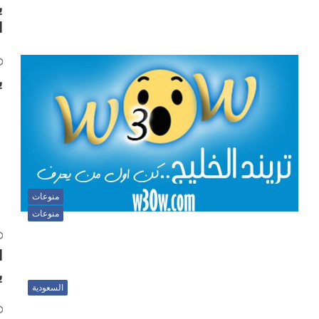
ب
ا
ب
منوعات
منوعات
ا
ب
السعودية