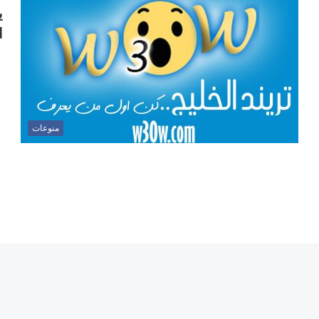
ي
ا
منوعات