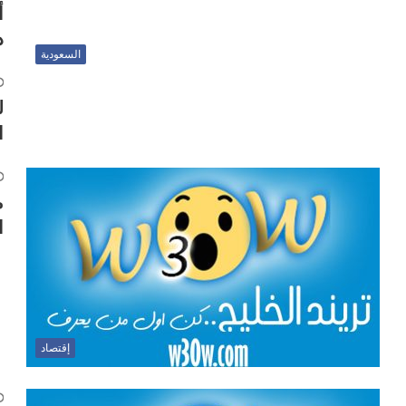
أ
د
السعودية
ل
ا
ا
إقتصاد