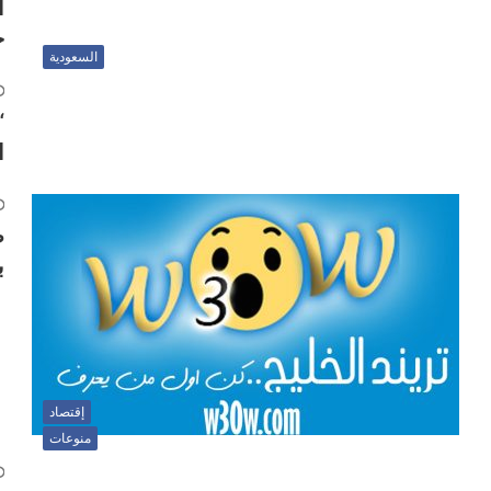
خ
السعودية
“
ا
ص
ب
إقتصاد
منوعات