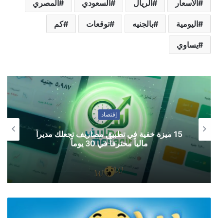
الأسعار
الريال
السعودي
المصري
اليومية
بالجنيه
توقعات
كم
يساوي
إقتصاد
15 ميزة خفية في تطبيق مصاريف تجعلك مديراً
مالياً محترفاً في 30 يوماً