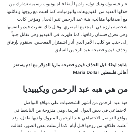
عبر فيسبوك وتيك توك، ولديها أيضًا قناة يوتيوب رسمية تشارك من
خلالها العديد من الفيديوهات واليوميات. كما لعبت مع زوجها وعائلتها
مع أصدقائها مقالب، هبة عبد الرحمن تثير الجدل ومؤخرا كانت
شخصية بارزة في المجتمع المصري، وقبل ذلك نشرت فيديو لنفسها
وهي تحرق فستان زفافها، كما ظهرت في الفيديو وهي تقاتل جنباً
إلى جنب مع كلب، الأمر الذي أثار اشمئزاز المعجبين. سنقوم بإرفاق
وحذف فيديو فضيحة عبد الرحمن السابق.
شاهد ايضًا: قبل الحذف فيديو فضيحة ماريا الدولار مع ادم يستفز
أهالي فلسطين Maria Dollar
من هي هبه عبد الرحمن ويكيبيديا
هبة عبد الرحمن من أشهر الشخصيات على مواقع التواصل
الاجتماعي في بعض الدول العربية، وهي متزوجة من الناشط في
مواقع التواصل الاجتماعي عبد الرحمن المبروك ولديها طفل، وقد
أعلنت طلاقها من زوجها قبل أيام. كما أرسلت بعض الصور، فقالت