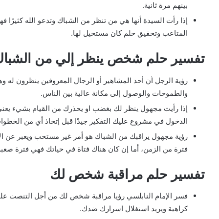
بينهم مرة ثانية.
إذا رأت السيدة أنها هي من تنظر من الشباك وتدعو الله كثيرًا ف
المتاعب وتحقيق حلم كان مستحيل لها.
تفسير حلم شخص ينظر إلي من الشباك
رؤية الرجل أن أحد المشاهير أو الرجال المعروفين ينظرون له وهو
والطموحات والوصول إلى مكانة عالية بين الناس.
إذا رأيت مجهول ينظر لك بغضب او يحذرك من القيام بشيء يع
الدخول في مشروع عليك التفكير جيدًا قبل إتخاذ أي من الخطوا
رؤية مجهول يراقبك من الشباك هو أمر غير مستحب ويعبر عن الإ
فترة من الزمن، أما إن كان هناك فتاة في حياتك فهي فترة صعبة
تفسير حلم مراقبة شخص لك
فسر الإمام النابلسي رؤيا مراقبة شخص لك من أجل التنصت عل
كراهية ويريد استغلال اسرارك ضدك.