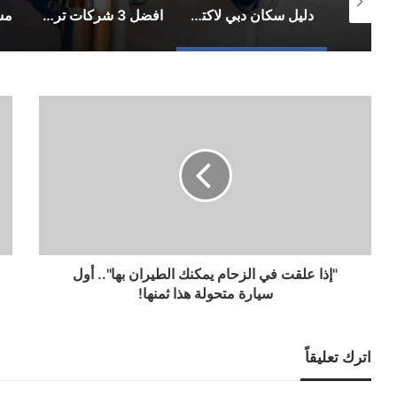
دليل شامل للعمل في الامارات: فرص عمل بالإمارات وتوظيف الامارات في 2026
دليل سكان دبي لاكتشاف التسربات المخفية بدون تكسير أو فوضى
افضل 3 شركات تركيب جبس بورد بالامارات
"إذا علقت في الزحام يمكنك الطيران بها".. أول
سيارة متحولة هذا ثمنها!
اترك تعليقاً