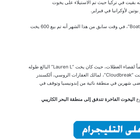
 به أو مملوكة له بقيت في تركيا حيث تم الاستيلاء على يخوت
وتين لأوكرانيا في فبراير.
وعلى الرغم من عام 2022 المضطرب، ذكرت شركة “Boat International”، في وقت سابق من هذا الشهر أنه تم بيع 600 يخت
على الجانب الآخر من العالم، ارتفع عدد اليخوت في جزر المالديف أيضاً لقضاء العطلات، حيث كان يخت “Lauren L” البالغ طوله
290 قدماً هو الأكبر من بين 17 سفينة فاخرة ترسو هناك. فيما يقود يخت “Cloudbreak”، لمالك العقارات الروسي، ألكسندر
“فوكيت”، بعد أن أمضى شهرين في منطقة نائية من إندونيسيا وتوقف في
وع
اليخوت الفاخرة تتدفق إلى منطقة البحر الكاريبي