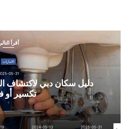
أقرأ التال
الامارات
025-05-31
دليل سكان دبي لاكتشاف ال
تكسير أو 
19
2024-05-13
2025-05-31