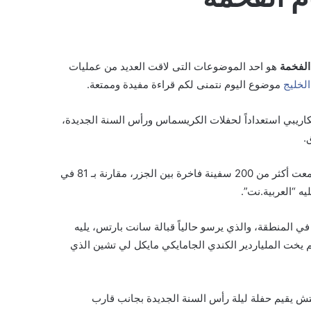
الفخمة
هو احد الموضوعات التى لاقت العديد من عمليات
الخليج
موضوع اليوم نتمنى لكم قراءة مفيدة وممتعة.
كاريبي استعداداً لحفلات الكريسماس ورأس السنة الجديدة،
.
ويعد ديسمبر، موسم ازدهار اليخوت في دول البحر الكاريبي، حيث تجمعت أكثر من 200 سفينة فاخرة بين الجزر، مقارنة بـ 81 في
ه “العربية.نت”.
خم الذي يبلغ ارتفاعه 454 قدماً هو الأكبر في المنطقة، والذي يرسو حالياً قبالة سانت بارتس، يليه
 فيرجن البريطانية، ثم يخت الملياردير الكندي الجامايكي مايكل لي تشين الذي
تش يقيم حفلة ليلة رأس السنة الجديدة بجانب قارب