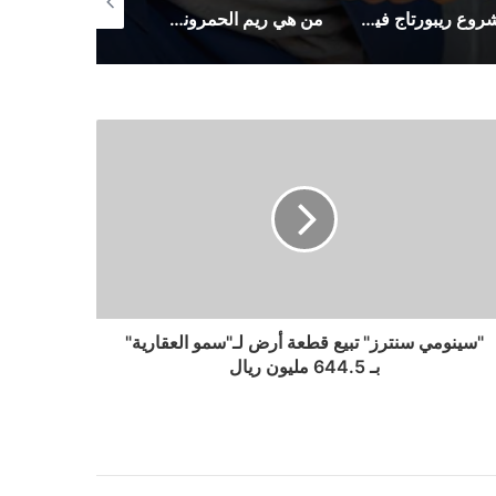
مشروع ريبورتاج فيليدج في دبي لاند – للفخامة عنوان
من هي ريم الحمروني وسبب وفاتها
"سينومي سنترز" تبيع قطعة أرض لـ"سمو العقارية"
بـ 644.5 مليون ريال