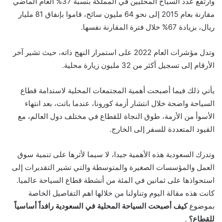
وارتفع عدد السياح المحليين في المملكة بنسبة 37% العام الماضي
مقارنة بعام 2015 إلى نحو 64 مليون سائح، قاموا بإنفاق 81 مليار
ريال، بزيادة 67% خلال فترة المقارنة نفسها.
وتدل مؤشرات العام 2022 على استمرار النهج ذاته، حيث تشير آخر
الأرقام إلى تسجيل أكثر من 32 مليون زيارة محلية.
يأتي ذلك فيما أصبحت أهمية المجتمعات المحلية لاستدامة قطاع
السياحة واضحة خلال انتشار أزمة كورونا، عندما باتت، بعد انتهاء
الأسوأ من الأزمة، طوق النجاة للقطاع في مختلف دول العالم، مع
القيود المتعددة للسفر إلى الخارج.
وتدرك السعودية هذه الأهمية جيدا، لا سيما لأثرها على تنمية سوق
العمل والمؤسسات الصغيرة والمتوسطة والتي تشير التقديرات إلى
استحواذها على ثمانين في المئة من أنشطة قطاع السياحة عالميا.
كانت هذه مقالة اليوم وتناولنا من خلالها اهم التفاصيل الخاصة
بموضوع
كيف أصبحت السياحة المحلية في السعودية رافداً أساسياً
للقطاع؟
.