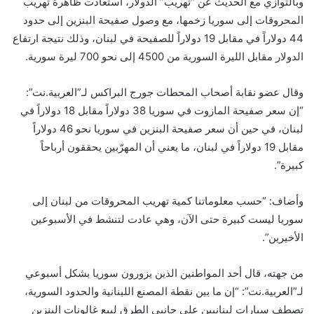
وبالتوازي مع الحديث عن “تهريب” الدولار، استعادت ظاهرة تهريب
المحروقات إلى سوريا زخمها، مع وصول صفيحة البنزين إلى حدود
44 دولاراً في مقابل 19 دولاراً للصفيحة في لبنان، وذلك نتيجة ارتفاع
الدولار مقابل الليرة السورية من 4500 إلى نحو 700 ليرة سورية.
وقال عضو نقابة أصحاب المحطات جورج البراكس لـ”العربية.نت”:
“إن سعر صفيحة المازوت في سوريا 38 دولاراً مقابل 18 دولاراً في
لبنان، في حين أن سعر صفيحة البنزين في سوريا نحو 46 دولاراً
مقابل 19 دولاراً في لبنان، ما يعني أن المهرّبين يحققون أرباحاً
كبيرة”.
وأضاف: “حسب معلوماتنا كمية تهريب المحروقات من لبنان إلى
سوريا ليست كبيرة حتى الآن، وهي عادت لتنشط في الأسبوعين
الأخيرين”.
من جهته، قال أحد المواطنين الذين يزورون سوريا بشكل أسبوعي
لـ”العربية.نت”: “إن ما بين نقطة المصنع اللبنانية والحدود السورية،
تصطف سيارات لبنانيين على جانبي الطرق لبيع غالونات البنزين