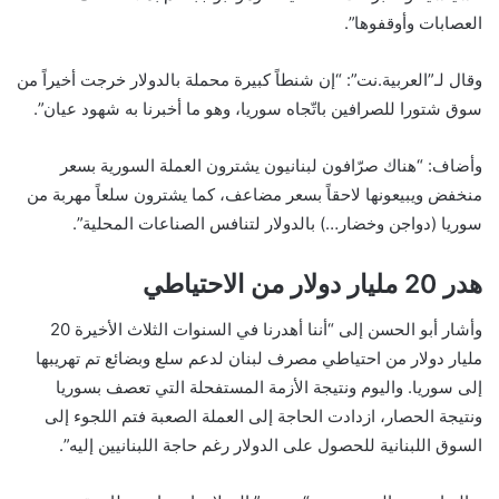
العصابات وأوقفوها”.
وقال لـ”العربية.نت”: “إن شنطاً كبيرة محملة بالدولار خرجت أخيراً من
سوق شتورا للصرافين باتّجاه سوريا، وهو ما أخبرنا به شهود عيان”.
وأضاف: “هناك صرّافون لبنانيون يشترون العملة السورية بسعر
منخفض ويبيعونها لاحقاً بسعر مضاعف، كما يشترون سلعاً مهربة من
سوريا (دواجن وخضار…) بالدولار لتنافس الصناعات المحلية”.
هدر 20 مليار دولار من الاحتياطي
وأشار أبو الحسن إلى “أننا أهدرنا في السنوات الثلاث الأخيرة 20
مليار دولار من احتياطي مصرف لبنان لدعم سلع وبضائع تم تهريبها
إلى سوريا. واليوم ونتيجة الأزمة المستفحلة التي تعصف بسوريا
ونتيجة الحصار، ازدادت الحاجة إلى العملة الصعبة فتم اللجوء إلى
السوق اللبنانية للحصول على الدولار رغم حاجة اللبنانيين إليه”.