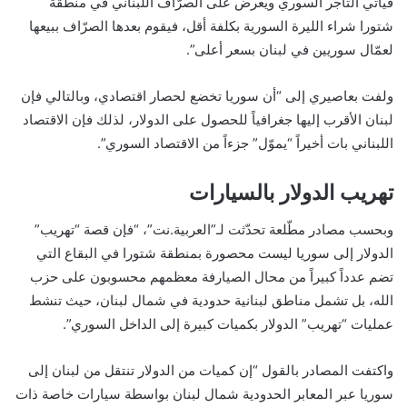
فيأتي التاجر السوري ويعرض على الصرّاف اللبناني في منطقة
شتورا شراء الليرة السورية بكلفة أقل، فيقوم بعدها الصرّاف ببيعها
لعمّال سوريين في لبنان بسعر أعلى”.
ولفت بعاصيري إلى “أن سوريا تخضع لحصار اقتصادي، وبالتالي فإن
لبنان الأقرب إليها جغرافياً للحصول على الدولار، لذلك فإن الاقتصاد
اللبناني بات أخيراً “يموّل” جزءاً من الاقتصاد السوري”.
تهريب الدولار بالسيارات
وبحسب مصادر مطّلعة تحدّثت لـ”العربية.نت”، “فإن قصة “تهريب”
الدولار إلى سوريا ليست محصورة بمنطقة شتورا في البقاع التي
تضم عدداً كبيراً من محال الصيارفة معظمهم محسوبون على حزب
الله، بل تشمل مناطق لبنانية حدودية في شمال لبنان، حيث تنشط
عمليات “تهريب” الدولار بكميات كبيرة إلى الداخل السوري”.
واكتفت المصادر بالقول “إن كميات من الدولار تنتقل من لبنان إلى
سوريا عبر المعابر الحدودية شمال لبنان بواسطة سيارات خاصة ذات