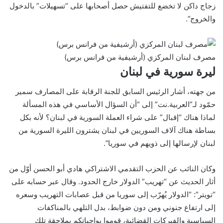
زجاج داكن لا تخضع للتفتيش حصل أصحابها على “تسهيلات” بالدخول
والخروج”.
مصرف لبنان المركزي (أرشيفية من فرانس برس)
ليرة سورية في لبنان
من جهته، أشار الرئيس السابق للجنة الرقابة على المصارف سمير
حمّود لـ”العربية.نت” إلى “أن السؤال الأساسي في هذه المسألة
لماذا هناك “إقبال” على شراء العملة السورية في لبنان؟ لأنه بكل
بساطة هناك آلاف السوريين في لبنان يشترون الليرة السورية من
لبنان لإرسالها إلى ذويهم في سوريا”.
وكان النائب عن الحزب التقدمي الاشتراكي هادي أبو الحسن أوّل من
أثار الحديث عن “تهريب” الدولار خارج الحدود. وقال عبر حسابه على
“تويتر”: “الدولار يُهرّب إلى سوريا من قبل عصابات التهريب وسعره
إلى ارتفاع جنوني ومن دون ضوابط، بدل التلهي بالمناكفات
السياسية والفبركات القضائية، قوموا بواجباتكم بملاحقة تلك