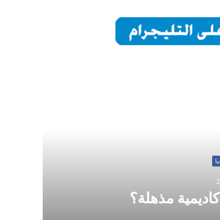
ي
ا
2
اديمية مذهلة؟