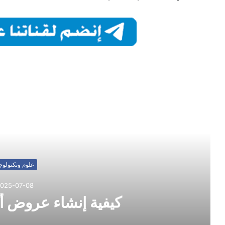
أقرأ التال
علوم وتكنولوجي
025-07-08
كيفية إنشاء عروض أك