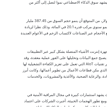
يشهد سوق الذكاء الاصطناعي نموا لتصل إلى أكثر من
وفي عام 2021، بلغت قيمة سوق الذكاء الاصطناعي ‏328.34‏ مليار دولار، من المتوقع أن ينمو ‏حجم السوق من 387.45 مليار
دولار عام، 2022 ليصل إلى 1394.30 مليار ‏دولار عام 2029، بمعدل نمو سنوي مركب قدره 20.1 في المائة، وذلك نظرا لزيادة
الأحجام عبر الصناعات ‏لاكتساب الزخم في الأعوام العديدة
Fortune Business In، يتزايد اعتماد أجهزة إنترنت الأشياء ‏المتصلة بشكل كبير عبر التطبيقات
 يصبح جمع البيانات وتحليلها على الفور عملية معقدة، وقد
أدى ذلك إلى تكامل الذكاء ‏الاصطناعي مع تقنية إنترنت الأشياء، وظهور تقنيات ‏AIoT‏ التي تعمل على تعزيز الكفاءة ‏التشغيلية لها
الذي مكن ‏قطاعات الأعمال من تطوير أعمالها، وكانت أبرز
ادة، والرعاية الصحية، والأغذية والمشروبات، والخدمات
ث يشهد استثمارات كبيرة ‏في مجال المراقبة الأمنية في
، ‏ومع تطور الهجمات الخبيثة، أجبرت الشركات على اعتماد