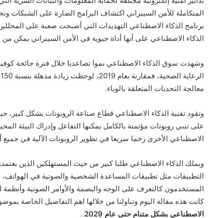
تدابير أمنية إلكترونية مختلفة لحماية ‏المعلومات والبيانات السرية ال
المتكاملة ‏للأمن السيبراني اكتشاف البرامج الضارة على الشبكات وتح
برنامج الذكاء الاصطناعي التهديدات التي أصبحت صعبة على المحللين ‏
الذكاء الاصطناعي على أنها أداة حيوية ‏في الأمن السيبراني يمكن من خ
معالجة التحديات المتعلقة ‏بالوباء.‏
وتقود تقنية الذكاء الاصطناعي قطاع صناعة الروبوتات بشكل كبير، ح
على تبني روبوتات مؤتمتة بالكامل يمكنها التفاعل وإدراك البيئة ‏المحي
الاصطناعي الأخرى زخما سريعا ‏في تطوير الروبوتات الآلية في جميع أنح
ويملك الذكاء الاصطناعي طلبا كبير من حيث المستهلكين الذين يعتمد
التطبيقات مثل تطبيقات المساعدة الشخصية والصوتية في الهواتف، ‏إلى
المستخدمون كالتعرف على الوجه والبصمة ‏والأوامر الصوتية وأنظمة ا
كانت هذه مقالة اليوم وتناولنا من خلالها اهم التفاصيل الخاصة بموض
الاصطناعي بشكل متنام حتى عام 2029
.