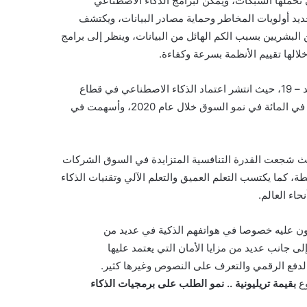
تي تحملها الشبكات، ويمكن لبرامج الذكاء الاصطناعي
ديد أولويات المخاطر وحماية مصادر ‏البيانات، ويكتشف
البشريين بسبب الكم الهائل من البيانات، وينظر إلى برامج
لالها تقييم الأنظمة بسرعة وكفاءة.‏
وشهدت سوق الذكاء الاصطناعي نموا تصاعديا خلال فترة جائحة كوفيد – 19، حيث انتشر ‏اعتماد الذكاء الاصطناعي في قطاع
الرعاية الصحية، فمقارنة بعام 2019، لوحظت زيادة مذهلة ‏بنسبة 150 في المائة في نمو السوق خلال عام 2020، وأسهمت في
يث شجعت القدرة التنافسية ‏المتزايدة في السوق الشركات
طة، كما يكتسب التعلم العميق والتعلم الآلي وتقنيات الذكاء
اء العالم.‏
ون عليه خصوصا في ‏هواتفهم الذكية في عديد من
 جانب عديد من مزايا الأمان التي يعتمد عليها
لدفع الرقمي والتعرف على النصوص وغيرها كثير.‏
وع
بقيمة تريليونية .. نمو الطلب على برمجيات الذكاء