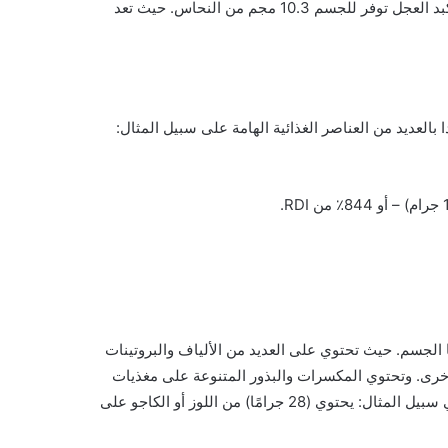
هذا ويحتوي الكبد على النحاس إذ أن قطعة واحدة فقط 67 جرام من كبد العجل توفر للجسم 10.3 مجم من النحاس. حيث تعد
ا بالعديد من العناصر الغذائية الهامة على سبيل المثال:
 الجسم.
حيث تحتوي على العديد من الألياف والبروتينات
لأخرى. وتحتوي المكسرات والبذور المتنوعة على مغذيات
مختلفة إلا أن العديد منها يشتمل على كميات ضخمة من النحاس فعلي سبيل المثال: يحتوي (28 جرامًا) من اللوز أو الكاجو على