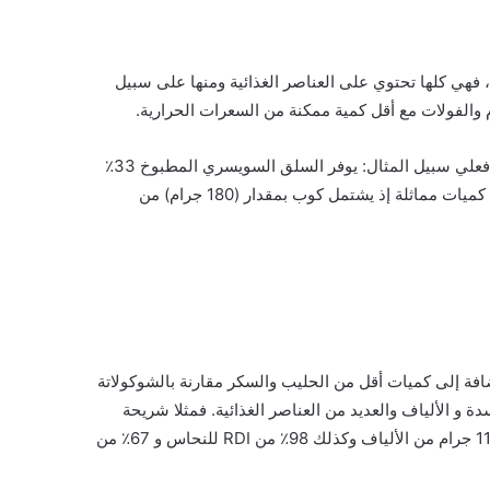
 فهي كلها تحتوي على العناصر الغذائية ومنها على سبيل
 والفولات مع أقل كمية ممكنة من السعرات الحرارية.
هذا و تشتمل العديد من الخضر الورقية على كميات هائلة من النحاس فعلي سبيل المثال: يوفر السلق السويسري المطبوخ 33٪
وتوفر الخضر الأخرى كميات مماثلة إذ يشتمل كوب بمقدار (180 جرام) من
افة إلى كميات أقل من الحليب والسكر مقارنة بالشوكولاتة
 و الألياف والعديد من العناصر الغذائية. فمثلا شريحة
حوالي (100 جرام) من الشوكولاتة الداكنة تشتمل على 70-85٪ تمنح 11 جرام من الألياف وكذلك 98٪ من RDI للنحاس و 67٪ من