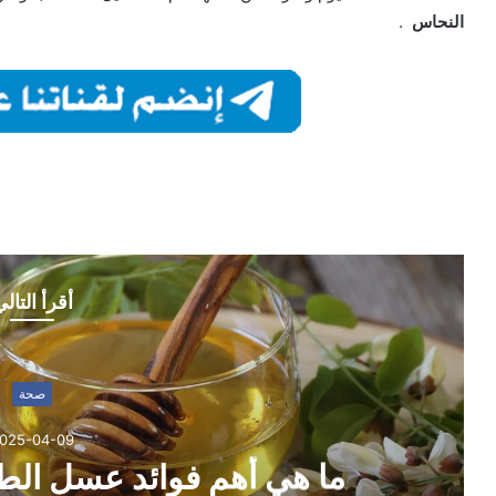
النحاس
.
أقرأ التال
صحة
025-04-09
ما هي أهم فوائد عسل ا