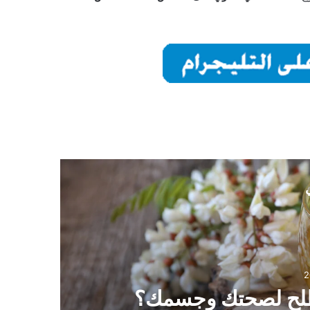
ي
2
مفص
لطلح لصحتك وجسمك؟