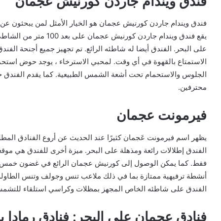
فندق ويندام جاردن كورنيش عجمان
فندق ويندام جاردن كورنيش عجمان هو الخيار الأمثل لمن يبحثون ع
يقع فندق ويندام جاردن كو
على البحر. الفندق أيضا له شاطئه الرائع. تم تجهيز جميع أجنحة الفند
الاستمتاع بالقهوة في أي وقت. لمحبي الاسترخاء ، يوجد حوض است
الجلوس والاستحمام تحت أشعة الشمس الطبيعية. كما يقدم الفندق
محترفين.
فيرمونت عجمان
يظهر اسم فيرمونت عَجمان كثيرًا عند الحديث عن أروع الفنادق المطل
فقط. كما يمكن الوصول إلى كورنيش عجمان الرائع في غضون خمس دقائ
أنشطة ترفيهية ممتازة بما في ذلك ملاعب تنس وجولف وتنس الطاولة وص
الفندق على شاطئه الخاص المجهز بمظلات وكراسي استلقاء للتشم
فنادق عجمان على البحر: فنادق رمادا