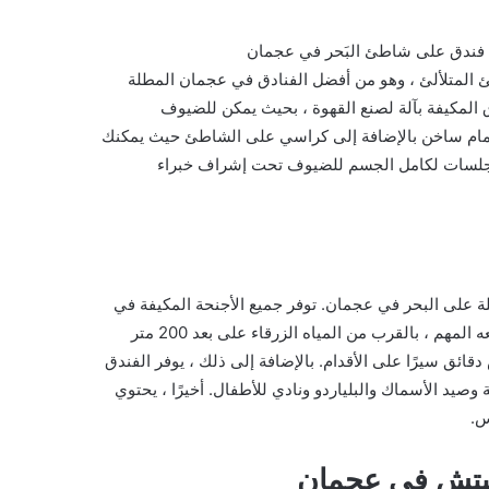
ن فندق على شاطئ البَحر في عجمان
رنيش عجمان على بعد 100 متر من الشاطئ المتلألئ ، وهو من أفضل الفنادق في عجمان المطلة
ق المكيفة بآلة لصنع القهوة ، بحيث يمكن للضيوف
حمام ساخن بالإضافة إلى كراسي على الشاطئ حيث يمكنك
 جلسات لكامل الجسم للضيوف تحت إشراف خبراء
ة على البحر في عجمان. توفر جميع الأجنحة المكيفة في
الفندق إطلالات رائعة ومذهلة على البحر. ميزة أخرى للفندق هي موقعه المهم ، بالقرب من المياه الزرقاء على بعد 200 متر
ق سيرًا على الأقدام. بالإضافة إلى ذلك ، يوفر الفندق
يد الأسماك والبلياردو ونادي للأطفال. أخيرًا ، يحتوي
س.
 بيتش في عجمان