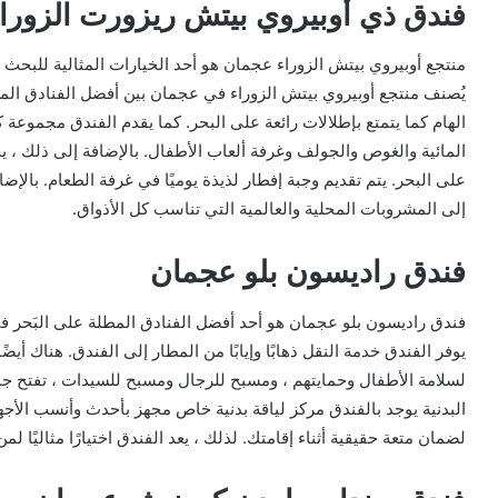
فندق ذي أوبيروي بيتش ريزورت الزورا
منتجع أوبيروي بيتش الزوراء عجمان هو أحد الخيارات المثالية للبحث
يُصنف منتجع أوبيروي بيتش الزوراء في عجمان بين أفضل الفنادق الم
الهام كما يتمتع بإطلالات رائعة على البحر. كما يقدم الفندق مجموعة 
المائية والغوص والجولف وغرفة ألعاب الأطفال. بالإضافة إلى ذلك ، 
على البحر. يتم تقديم وجبة إفطار لذيذة يوميًا في غرفة الطعام. بالإ
إلى المشروبات المحلية والعالمية التي تناسب كل الأذواق.
فندق راديسون بلو عجمان
فندق راديسون بلو عجمان هو أحد أفضل الفنادق المطلة على البَحر 
يوفر الفندق خدمة النقل ذهابًا وإيابًا من المطار إلى الفندق. هناك أ
لسلامة الأطفال وحمايتهم ، ومسبح للرجال ومسبح للسيدات ، تفتح جمي
البدنية يوجد بالفندق مركز لياقة بدنية خاص مجهز بأحدث وأنسب الأجهز
لضمان متعة حقيقية أثناء إقامتك. لذلك ، يعد الفندق اختيارًا مثاليًا