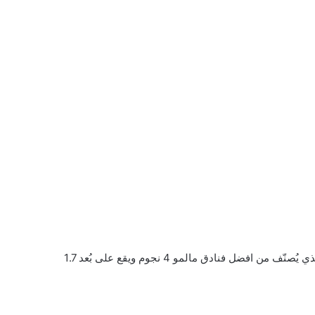
ينتشر بقُرب هذا المتحف عدد من الفنادق منها فندق كلاريون مالمو الذي يُصنّف من افضل فنادق مالمو 4 نجوم ويقع على بُعد 1.7