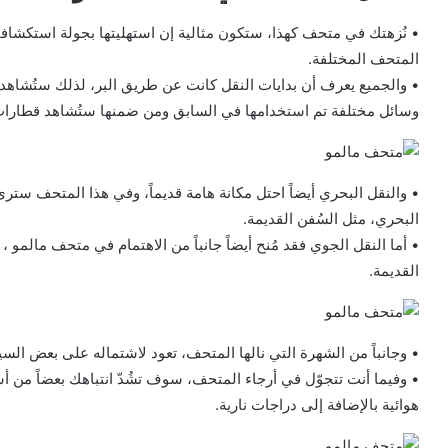
• نُزهتك في متحف كهذا، ستكون مثالية إن استهليتها بجولة استكشاف
المتحف المختلفة.
• والجميع يعرف أن بدايات النقل كانت عن طريق البر، لذلك ستُشاه
وسائل مختلفة تم استخدامها في السابق ومن ضمنها ستُشاهد قطارات
• والنقل البحري أيضاً احتل مكانة هامة قديماً، وفي هذا المتحف ست
البحري، مثل السُفن القديمة.
• أما النقل الجوي فقد مُنح أيضاً جانباً من الاهتمام في متحف مالمو
القديمة.
• وجانباً من الشهرة التي نالها المتحف، تعود لاشتماله على بعض السي
• وفيما أنت تتجوّل في أرجاء المتحف، سوف تشُدّ انتباهك بعضاً من أ
هوائية بالإضافة إلى دراجات نارية.