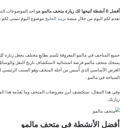
أفضل 6 أنشطة تُتيحها لك زيارة متحف مالمو
هو احد الموضوعات التى 
نقدم لكم اليوم من خلال منصة
تريند الخليج
موضوع اليوم نتمنى لكم ق
جميع المتاحف في مالمو المعروفة تتّسم بطابعٍ مختلف يجعل زيارة ك
يمنحك متحف مالمو فرصة استثنائية لاستكشاف تاريخ النقل والوسائل ال
الغرض الأساسي الذي أُسس من أجله المتحف وهو السبب الرئيسي ا
السياحة في مالمو .
وفي هذا المقال، ستكتشف أبرز معروضات المتحف وما يُقدّمه هذا الم
زيارتك.
أفضل الأنشطة في متحف مالمو