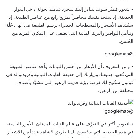
• شعور مُميّز سوف يتبادر إليك بمجرد قيامك بجولة داخل أسوار
الحديقة، إذ ستجد نفسك محاصراً بمزيج رائع من عناصر الطبيعة، إذ
ستُشاهد الأشجار والمسطحات الخضراء ترسم الطبيعة في أبهى حُلّة
وتتأمل النوافير والبرك المائية التي تُضفي على المكان المزيد من
الحُسن.
@googlemap
• ومن المعروف أن الأزهار من أحسن النباتات وأحد عناصر الطبيعة
التي نُحبها جميعنا، وزيارتك إلى حديقة الغابات النباتية وفريدنوالد في
كولون ستُتيح لك فرصة رؤية حديقة الزهور التي تتشبّع بأصناف
مختلفة من الزهور.
@googlemap
• لنغوص أكثر في التعرّف على عالم النبات الممتلئ بالأمور الغامضة
في هذه الحديقة التي ستُفسح لك الطريق لتُشاهد عدداً من الأشجار