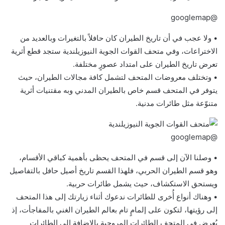
@googlemap
• ولا عجب في أن تاريخ الطيران كان حافلاً بالتغيرات وبالعديد من
الاختراعات، وفي متحف القوات الجوية النيوزيلندية ستجد قطع أثرية
تعرض تاريخ الطيران على امتداد عصورٍ مختلفة.
• وتختلف معروضات المتحف لتشمل كافة مجالات الطيران، حيث
يتوفر في المتحف قسم خاص بالطيران المدني وبه مقتنيات أثرية
متنوّعة مثل طائرات مدنية.
@googlemap
• وصلنا الآن إلى قسم في المتحف يحظى بأهمية كباقي الأقسام،
وهو قسم الطيران الحربي، فلهذا القسم تاريخ أصيل حافل بالتفاصيل
ويستحق الاستكشاف، حيث يشمل طائرات حربية.
• وهناك أنواع أُخرى للطائرات ندعوك أثناء زيارتك إلى هذا المتحف
إلى رؤيتها، لتكون على إلمامٍ تام بعالم الطيران الغني بالمفاجأت، إذ
يُعرض في المتحف الطائرات المروحية بالإضافة إلى الطائرات