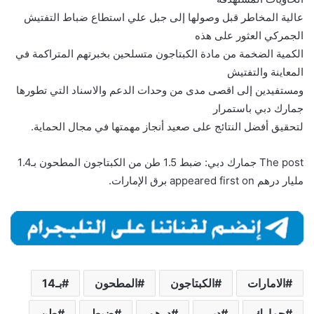
عالية المخاطر قبل وصولها إلى جبل علي استطاع ضباط التفتيش
الجمركي العثور على هذه
الكمية الضخمة من مادة الكبتاجون متسلحين بخبرتهم المتراكمة في
المعاينة والتفتيش
ومستفيدين إلى اقصى مدى من وحدات الدعم والاسناد التي تطورها
جمارك دبي باستمرار
لتحقيق أفضل النتائج على صعيد أنجاز مهمتها في مجال الحماية.
The post جمارك دبي: ضبط 1.5 طن من الكبتاجون المطحون بـ1.4
مليار درهم appeared first on برق الإمارات.
الامارات
الكبتاجون
المطحون
بـ14
جمارك
دبي
درهم
ضبط
طن