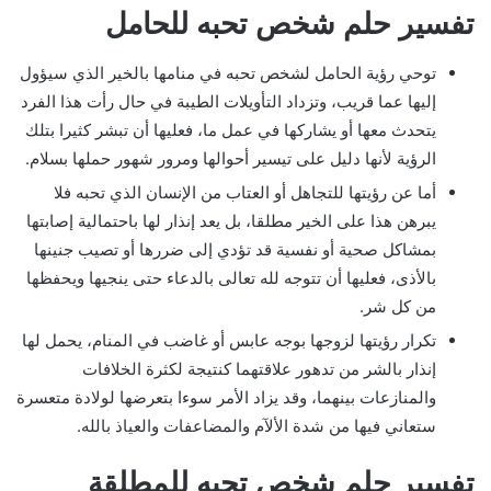
تفسير حلم شخص تحبه للحامل
توحي رؤية الحامل لشخص تحبه في منامها بالخير الذي سيؤول
إليها عما قريب، وتزداد التأويلات الطيبة في حال رأت هذا الفرد
يتحدث معها أو يشاركها في عمل ما، فعليها أن تبشر كثيرا بتلك
الرؤية لأنها دليل على تيسير أحوالها ومرور شهور حملها بسلام.
أما عن رؤيتها للتجاهل أو العتاب من الإنسان الذي تحبه فلا
يبرهن هذا على الخير مطلقا، بل يعد إنذار لها باحتمالية إصابتها
بمشاكل صحية أو نفسية قد تؤدي إلى ضررها أو تصيب جنينها
بالأذى، فعليها أن تتوجه لله تعالى بالدعاء حتى ينجيها ويحفظها
من كل شر.
تكرار رؤيتها لزوجها بوجه عابس أو غاضب في المنام، يحمل لها
إنذار بالشر من تدهور علاقتهما كنتيجة لكثرة الخلافات
والمنازعات بينهما، وقد يزاد الأمر سوءا بتعرضها لولادة متعسرة
ستعاني فيها من شدة الألآم والمضاعفات والعياذ بالله.
تفسير حلم شخص تحبه للمطلقة