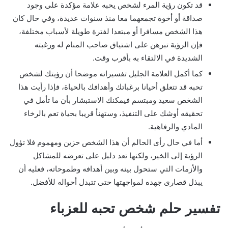
قد تكون رؤية المرء لشخص يحبه علامة مؤكدة على وجود
صداقة أو أخوة تجمعهما معا منذ سنوات عديدة، وفي حال كان
هذا الشخص مسافرا أو مبتعدا لفترة طويلة لأسباب مختلفة،
فإن الرؤية تبرهن على اشتياق صاحب المنام له ورغبته
الشديدة في الالتقاء به بأقرب وقت.
كما أكمل العلامة الجليل تفسيراته موضحا أن رؤيتك لشخص
تحبه قد تتعلق أحيانا برغباتك وأهدافك بالحياة، فإذا رأيت هذا
الشخص سعيد ومبتسم فيمكنك الاستبشار بأن ما تأمل في
تحقيقه أوشك على التنفيذ، وستهنأ قريبا بحياة تعم بالرخاء
المادي والرفاهية.
أما في حال رأى الحالم أن هذا الشخص حزين ومهموم فلا تؤول
الرؤية إلى الخير، ولكنها تعد دليل على تعرضه للمشاكل
والأزمات التي ستحول بينه وبين أهدافه وطموحاته، فعليه أن
يبذل قصارى جهده لمواجهتها حتى تتبدل أحواله للأفضل.
تفسير حلم شخص تحبه للعزباء