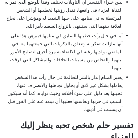
يبين خبراء التفسير أن التأويلات تختلف وفقا للوضع الذي تمر به
الفتاة العزباء في واقعها، فتدل رؤيتها لخطيبها أو الشخص
المرتبطة به في منامها على حبها الشديد له ومؤشرا على نجاح
العلاقة بينهما التي ستنتهي بالزواج السعيد بأمر الله.
أما في حال رأت خطيبها السابق في منامها فيبرهن هذا على
أنها مازالت تفكر به وتتعلق بالذكريات التي جمعتهما معا في
الماضي، ولديها رغبة في الالتقاء به مرة أخرى لتصليح الأمور
بينهما والتخلص من مسببات الخلافات والمشاكل التي فرقت
بينهما.
يعتبر المنام إنذار بالشر للحالمة في حال رأت هذا الشخص
يعاملها بشكل غير لائق أو يحاول تجاهلها والانصراف عنها،
فحينها يعد دليل على سوء أخلاقه وخبث نواياه، كما أنه سيكون
السبب في حزنها وتعاستها فعليها أن تبتعد عنه على الفور قبل
أن يتسبب في أذيتها.
تفسير حلم شخص تحبه ينظر إليك
للعزباء