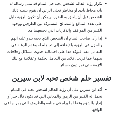
تكرار رؤية الحالم لشخص يحبه في المنام قد تمثل رسالة له
بأنه محاط بأذى أو مخاطر فعلى الرائي أن يقوم بتنبيه ذلك
الشخص قبل أن يلحق به الضرر، ويمكن أن تكون الرؤية دليل
على تعدد المنافع والمصالح المشتركة بين الطرفين ووجود
الكثير من المواقف والذكريات التي تجمعهما معا.
إذا رأى صاحب المنام أن الشخص الذي يحبه يبدو عليه الهم
والحزن في الرؤية بالإضافة إلى تجاهله له وعدم الرغبة في
التعامل معه، فيؤكد هذا على احتمالية حدوث مشاكل وخلافات
بينهما عما قريب، فلابد من التعامل بحكمة وعقلانية مع تلك
الأزمة حتى تمر دون خسائر.
تفسير حلم شخص تحبه لابن سيرين
أكد ابن سيرين على أن رؤية الحالم لشخص يحبه في المنام
تحمل له الكثير من الرموز والمعاني التي قد تكون فأل خير أو
إنذار بالشؤم وفقا لما يراه في منامه والظروف التي يمر بها في
الواقع.