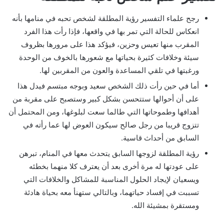
رجح علماء التفسير رؤية المطلقة لشخص تحبه في منامها بأنه
انعكاس للحالة التي تمر بها في واقعها، فإذا رأت هذا الفرد
المقرب منها تعيس وحزين، فيؤكد هذا على مرورها بظروف
سيئة وخلافات كثيرة بحياتها مع شعورها بالخوف من الوحدة
ورغبتها في تلقي المساعدة والعون من المقربين لها.
أما في حين رأت ذلك الشخص سعيد وبوجه مبتسم فيدل هذا
على أن أحوالها ستتحسن بشكل كبير وستصبح على مقربة من
أهدافها وطموحاتها التي طالما سعت لبلوغها، ومن المحتمل أن
تتزوج قريبا من رجل صالح سيكون العوض لها عما رأته في
السابق من أحداث قاسية.
رؤية المطلقة لزوجها السابق يتحدث معها في المنام، تبرهن
على عودتها له مرة أخرى بعد أن يعترف كلا منهما بخطئه
ويسعيان لإيجاد الحلول المناسبة للمشاكل والخلافات التي
تسببت في إفساد حياتهما، وبالتالي ستهنأ معه بحياة هادئة
ومستقرة بمشيئة الله.