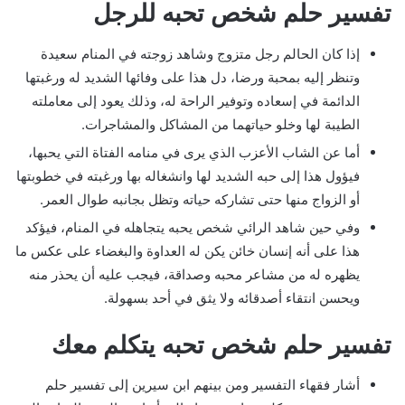
تفسير حلم شخص تحبه للرجل
إذا كان الحالم رجل متزوج وشاهد زوجته في المنام سعيدة
وتنظر إليه بمحبة ورضا، دل هذا على وفائها الشديد له ورغبتها
الدائمة في إسعاده وتوفير الراحة له، وذلك يعود إلى معاملته
الطيبة لها وخلو حياتهما من المشاكل والمشاجرات.
أما عن الشاب الأعزب الذي يرى في منامه الفتاة التي يحبها،
فيؤول هذا إلى حبه الشديد لها وانشغاله بها ورغبته في خطوبتها
أو الزواج منها حتى تشاركه حياته وتظل بجانبه طوال العمر.
وفي حين شاهد الرائي شخص يحبه يتجاهله في المنام، فيؤكد
هذا على أنه إنسان خائن يكن له العداوة والبغضاء على عكس ما
يظهره له من مشاعر محبه وصداقة، فيجب عليه أن يحذر منه
ويحسن انتقاء أصدقائه ولا يثق في أحد بسهولة.
تفسير حلم شخص تحبه يتكلم معك
أشار فقهاء التفسير ومن بينهم ابن سيرين إلى تفسير حلم