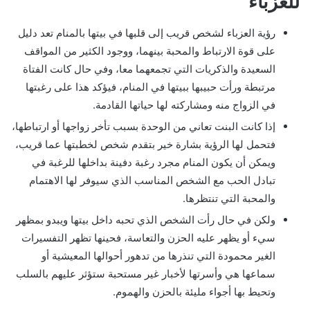
للعزباء
رؤية العزباء لشخص قريب إلى قلبها في بيتها بالمنام تعد دليل
على قوة الارتباط والمحبة بينهما، ووجود الكثير من المواقف
السعيدة والذكريات التي تجمعهما معا، وفي حال كانت الفتاة
مرتبطة ورأت حبيبها ببيتها في المنام، فيؤكد هذا على رغبتها
في الزواج منه ومشاركته لها حياتها القادمة.
إذا كانت البنت تعاني من الوحدة بسبب تأخر زواجها أو ارتباطها،
فتحمل لها الرؤية بشارة خير بتقدم شخص لخطبتها عما قريب،
ويمكن أن يكون المنام مجرد رغبة دفينة بداخلها للرغبة في
تبادل الحب مع الشخص المناسب الذي سيوفر لها الاهتمام
والمحبة التي تنتظرها.
ولكن في حال رأت الشخص الذي تحبه داخل بيتها ويبدو بمظهر
سيء أو يظهر عليه الحزن والتعاسة، فحينها تظهر التفسيرات
الغير محمودة التي تنذرها من تدهور أحوالها المعيشية أو
سماعها هي وأسرتها لأخبار غير مستحبة ستؤثر عليهم بالسلب
وتحيط بها أجواء مليئة بالحزن والهموم.