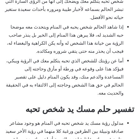
شخص تحبه يتكلم معك ويضحك إلى أنها من الرؤى السارة التي
تبشر الحالم بسماعه لأخبار طيبة ومروره بأحداث سعيدة ستغير
حياته نحو الأفضل.
إذا شاهد الحالم شخص يحبه في المنام ويتحدث معه موضحا
حبه الشديد له، فلا يبرهن هذا المنام إلى الخير بل ينذر صاحب
الرؤية من خيانة هذا الشخص له وأنه يكن الكراهية والبغضاء له،
فيجب أن يحذر منه حتى يتقي شروره ومكائده.
أما عن رؤيتك للشخص الذي تحبه يتكلم معك في الرؤية ويبكي،
فيؤكد هذا على وقوعه في ورطة أو مأزق وحاجته إلى
المساعدة والدعم منك، وقد يكون المنام دليل على تقصير
الحالم في حق هذا الشخص وحاجته إلى الالتقاء به في الحقيقة
والحديث معه.
تفسير حلم مسك يد شخص تحبه
مدلول رؤية مسك يد شخص تحبه في المنام هو وجود مشاعر
صادقة ونبيلة بين الطرفين ورغبة كلا منهما في رؤية الأخر سعيد