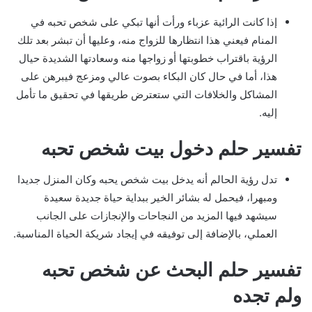
إذا كانت الرائية عزباء ورأت أنها تبكي على شخص تحبه في
المنام فيعني هذا انتظارها للزواج منه، وعليها أن تبشر بعد تلك
الرؤية باقتراب خطوبتها أو زواجها منه وسعادتها الشديدة حيال
هذا، أما في حال كان البكاء بصوت عالي ومزعج فيبرهن على
المشاكل والخلافات التي ستعترض طريقها في تحقيق ما تأمل
إليه.
تفسير حلم دخول بيت شخص تحبه
تدل رؤية الحالم أنه يدخل بيت شخص يحبه وكان المنزل جديدا
ومبهرا، فيحمل له بشائر الخير ببداية حياة جديدة سعيدة
سيشهد فيها المزيد من النجاحات والإنجازات على الجانب
العملي، بالإضافة إلى توفيقه في إيجاد شريكة الحياة المناسبة.
تفسير حلم البحث عن شخص تحبه
ولم تجده